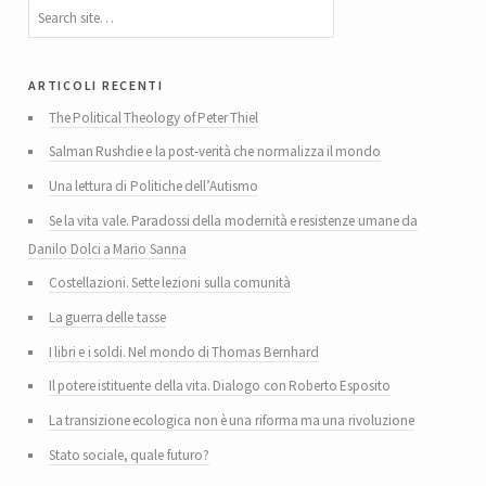
articoli recenti
The Political Theology of Peter Thiel
Salman Rushdie e la post-verità che normalizza il mondo
Una lettura di Politiche dell’Autismo
Se la vita vale. Paradossi della modernità e resistenze umane da
Danilo Dolci a Mario Sanna
Costellazioni. Sette lezioni sulla comunità
La guerra delle tasse
I libri e i soldi. Nel mondo di Thomas Bernhard
Il potere istituente della vita. Dialogo con Roberto Esposito
La transizione ecologica non è una riforma ma una rivoluzione
Stato sociale, quale futuro?