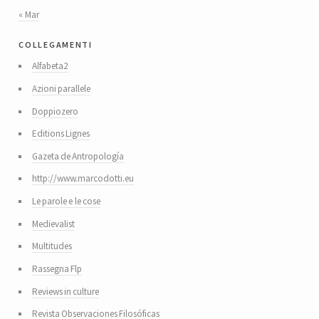
« Mar
collegamenti
Alfabeta2
Azioni parallele
Doppiozero
Editions Lignes
Gazeta de Antropología
http://www.marcodotti.eu
Le parole e le cose
Medievalist
Multitudes
Rassegna Flp
Reviews in culture
Revista Observaciones Filosóficas