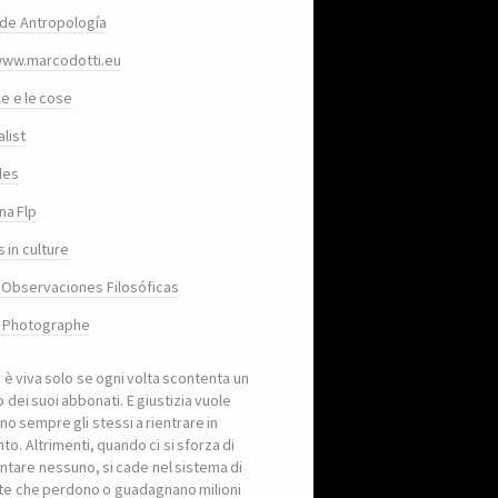
de Antropología
www.marcodotti.eu
le e le cose
list
des
na Flp
 in culture
 Observaciones Filosóficas
, Photographe
a è viva solo se ogni volta scontenta un
 dei suoi abbonati. E giustizia vuole
no sempre gli stessi a rientrare in
to. Altrimenti, quando ci si sforza di
ntare nessuno, si cade nel sistema di
iste che perdono o guadagnano milioni