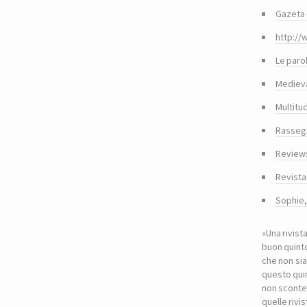
Gazeta 
http://
Le paro
Medieva
Multitu
Rasseg
Reviews
Revista
Sophie
«Una rivist
buon quinto
che non sia
questo quin
non sconte
quelle riv