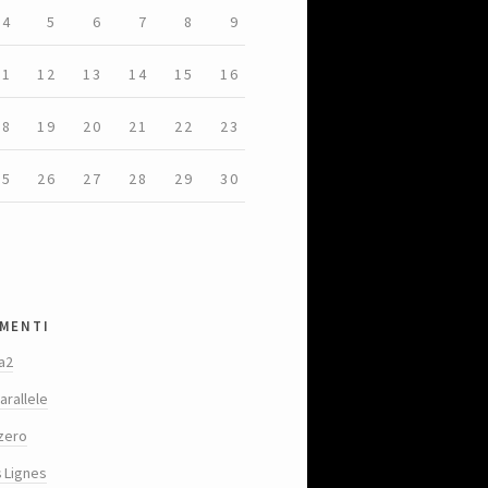
4
5
6
7
8
9
11
12
13
14
15
16
18
19
20
21
22
23
25
26
27
28
29
30
menti
a2
arallele
zero
s Lignes