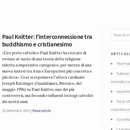
’
Paul Knitter: l’interconnessione tra
buddhismo e cristianesimo
«L’ex prete cattolico Paul Knitter ha cercato di
articol
ovviare al vuoto di una teoria della religione
The Poli
ridotta a imperativo categorico, per mezzo di una
nuova sintesi tra Asia e Europa ben più concreta e
Salman 
più ricca». Così si esprimeva l’allora cardinale
normalizza
Joseph Ratzinger (Guadalajara, Messico, del
maggio 1996) su Paul Knitter, uno dei più
Una lett
controversi, ma fecondi e influenti teologi cattolici
Se la vi
dei nostri anni
resistenze
25 Settembre 2015
Read article
Costella
La guer