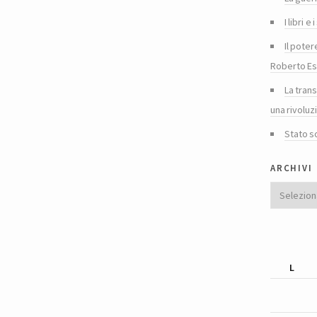
I libri 
Il poter
Roberto Es
La tran
una rivoluz
Stato s
archivi
Archivi
L