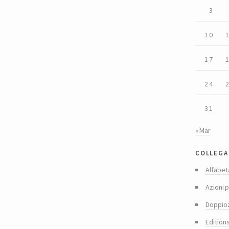
3
10
17
24
31
« Mar
collega
Alfabet
Azioni p
Doppio
Edition