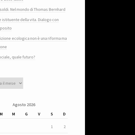
e i soldi. Nel mondo di Thomas Bernhard
e istituente della vita. Dialogo con
posito
sizione ecologica non è una riforma ma
ione
ociale, quale futuro?
Agosto 2026
M
M
G
V
S
D
1
2