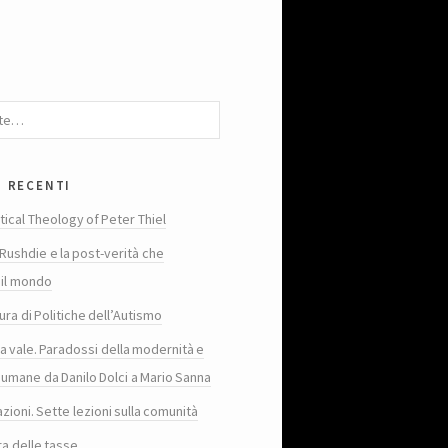
i recenti
tical Theology of Peter Thiel
Rushdie e la post-verità che
 il mondo
ura di Politiche dell’Autismo
ta vale. Paradossi della modernità e
 umane da Danilo Dolci a Mario Sanna
zioni. Sette lezioni sulla comunità
ra delle tasse