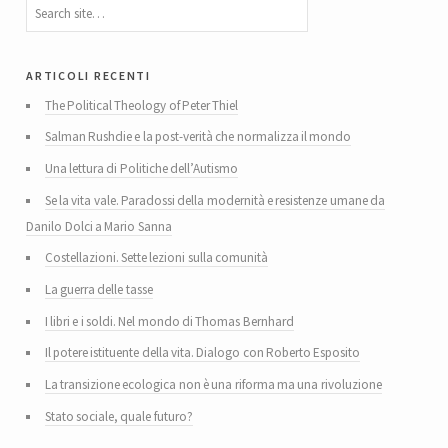
articoli recenti
The Political Theology of Peter Thiel
Salman Rushdie e la post-verità che normalizza il mondo
Una lettura di Politiche dell’Autismo
Se la vita vale. Paradossi della modernità e resistenze umane da
Danilo Dolci a Mario Sanna
Costellazioni. Sette lezioni sulla comunità
La guerra delle tasse
I libri e i soldi. Nel mondo di Thomas Bernhard
Il potere istituente della vita. Dialogo con Roberto Esposito
La transizione ecologica non è una riforma ma una rivoluzione
Stato sociale, quale futuro?