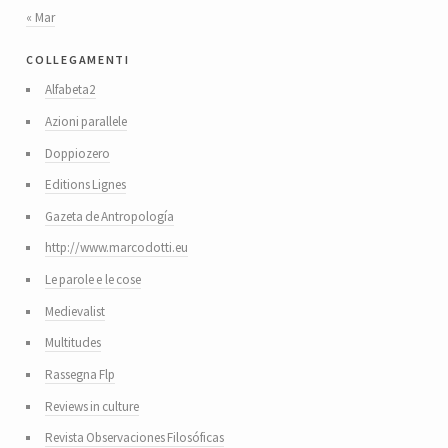
« Mar
collegamenti
Alfabeta2
Azioni parallele
Doppiozero
Editions Lignes
Gazeta de Antropología
http://www.marcodotti.eu
Le parole e le cose
Medievalist
Multitudes
Rassegna Flp
Reviews in culture
Revista Observaciones Filosóficas