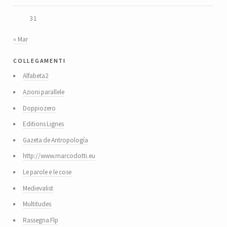
31
« Mar
collegamenti
Alfabeta2
Azioni parallele
Doppiozero
Editions Lignes
Gazeta de Antropología
http://www.marcodotti.eu
Le parole e le cose
Medievalist
Multitudes
Rassegna Flp