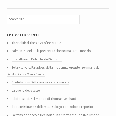
articoli recenti
The Political Theology of Peter Thiel
Salman Rushdie e la post-verità che normalizza il mondo
Una lettura di Politiche dell’Autismo
Se la vita vale. Paradossi della modernità e resistenze umane da
Danilo Dolci a Mario Sanna
Costellazioni. Sette lezioni sulla comunità
La guerra delle tasse
I libri e i soldi. Nel mondo di Thomas Bernhard
Il potere istituente della vita. Dialogo con Roberto Esposito
La transizione ecologica non è una riforma ma una rivoluzione