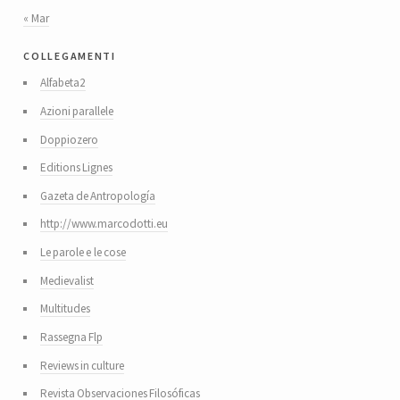
« Mar
collegamenti
Alfabeta2
Azioni parallele
Doppiozero
Editions Lignes
Gazeta de Antropología
http://www.marcodotti.eu
Le parole e le cose
Medievalist
Multitudes
Rassegna Flp
Reviews in culture
Revista Observaciones Filosóficas