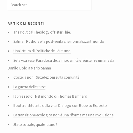
articoli recenti
The Political Theology of Peter Thiel
Salman Rushdie e la post-verità che normalizza il mondo
Una lettura di Politiche dell’Autismo
Se la vita vale. Paradossi della modernità e resistenze umane da
Danilo Dolci a Mario Sanna
Costellazioni. Sette lezioni sulla comunità
La guerra delle tasse
I libri e i soldi. Nel mondo di Thomas Bernhard
Il potere istituente della vita. Dialogo con Roberto Esposito
La transizione ecologica non è una riforma ma una rivoluzione
Stato sociale, quale futuro?