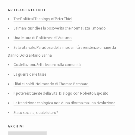
articoli recenti
The Political Theology of Peter Thiel
Salman Rushdie e la post-verità che normalizza il mondo
Una lettura di Politiche dell’Autismo
Se la vita vale. Paradossi della modernità e resistenze umane da
Danilo Dolci a Mario Sanna
Costellazioni. Sette lezioni sulla comunità
La guerra delle tasse
I libri e i soldi. Nel mondo di Thomas Bernhard
Il potere istituente della vita. Dialogo con Roberto Esposito
La transizione ecologica non è una riforma ma una rivoluzione
Stato sociale, quale futuro?
archivi
Archivi