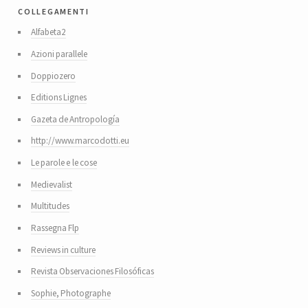
collegamenti
Alfabeta2
Azioni parallele
Doppiozero
Editions Lignes
Gazeta de Antropología
http://www.marcodotti.eu
Le parole e le cose
Medievalist
Multitudes
Rassegna Flp
Reviews in culture
Revista Observaciones Filosóficas
Sophie, Photographe