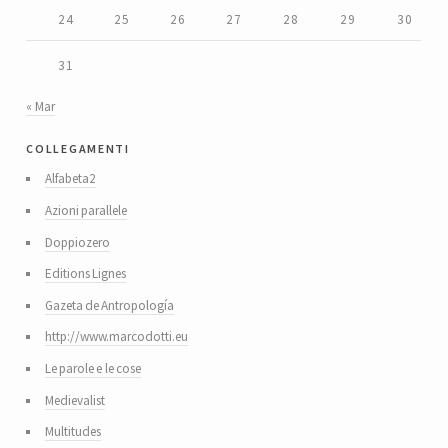
24
25
26
27
28
29
30
31
« Mar
collegamenti
Alfabeta2
Azioni parallele
Doppiozero
Editions Lignes
Gazeta de Antropología
http://www.marcodotti.eu
Le parole e le cose
Medievalist
Multitudes