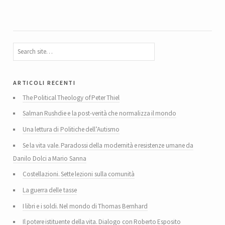
articoli recenti
The Political Theology of Peter Thiel
Salman Rushdie e la post-verità che normalizza il mondo
Una lettura di Politiche dell’Autismo
Se la vita vale. Paradossi della modernità e resistenze umane da
Danilo Dolci a Mario Sanna
Costellazioni. Sette lezioni sulla comunità
La guerra delle tasse
I libri e i soldi. Nel mondo di Thomas Bernhard
Il potere istituente della vita. Dialogo con Roberto Esposito