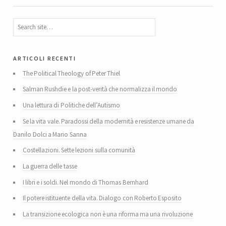
articoli recenti
The Political Theology of Peter Thiel
Salman Rushdie e la post-verità che normalizza il mondo
Una lettura di Politiche dell’Autismo
Se la vita vale. Paradossi della modernità e resistenze umane da
Danilo Dolci a Mario Sanna
Costellazioni. Sette lezioni sulla comunità
La guerra delle tasse
I libri e i soldi. Nel mondo di Thomas Bernhard
Il potere istituente della vita. Dialogo con Roberto Esposito
La transizione ecologica non è una riforma ma una rivoluzione