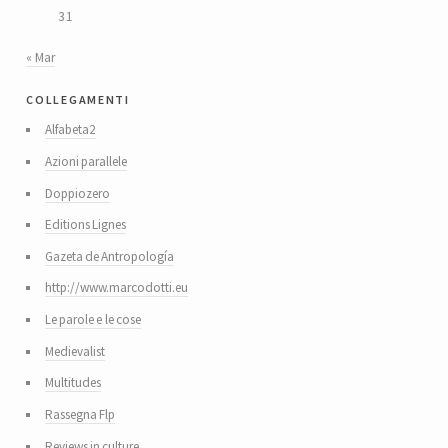
31
« Mar
collegamenti
Alfabeta2
Azioni parallele
Doppiozero
Editions Lignes
Gazeta de Antropología
http://www.marcodotti.eu
Le parole e le cose
Medievalist
Multitudes
Rassegna Flp
Reviews in culture