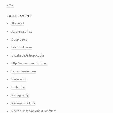
« Mar
collegamenti
Alfabeta2
Azioni parallele
Doppiozero
Editions Lignes
Gazeta de Antropología
http://www.marcodotti.eu
Le parole e le cose
Medievalist
Multitudes
Rassegna Flp
Reviews in culture
Revista Observaciones Filosóficas