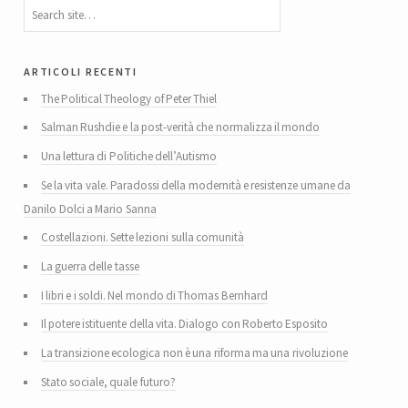
articoli recenti
The Political Theology of Peter Thiel
Salman Rushdie e la post-verità che normalizza il mondo
Una lettura di Politiche dell’Autismo
Se la vita vale. Paradossi della modernità e resistenze umane da
Danilo Dolci a Mario Sanna
Costellazioni. Sette lezioni sulla comunità
La guerra delle tasse
I libri e i soldi. Nel mondo di Thomas Bernhard
Il potere istituente della vita. Dialogo con Roberto Esposito
La transizione ecologica non è una riforma ma una rivoluzione
Stato sociale, quale futuro?