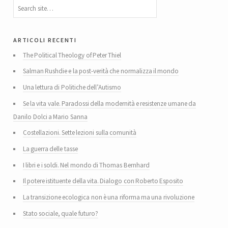
articoli recenti
The Political Theology of Peter Thiel
Salman Rushdie e la post-verità che normalizza il mondo
Una lettura di Politiche dell’Autismo
Se la vita vale. Paradossi della modernità e resistenze umane da
Danilo Dolci a Mario Sanna
Costellazioni. Sette lezioni sulla comunità
La guerra delle tasse
I libri e i soldi. Nel mondo di Thomas Bernhard
Il potere istituente della vita. Dialogo con Roberto Esposito
La transizione ecologica non è una riforma ma una rivoluzione
Stato sociale, quale futuro?