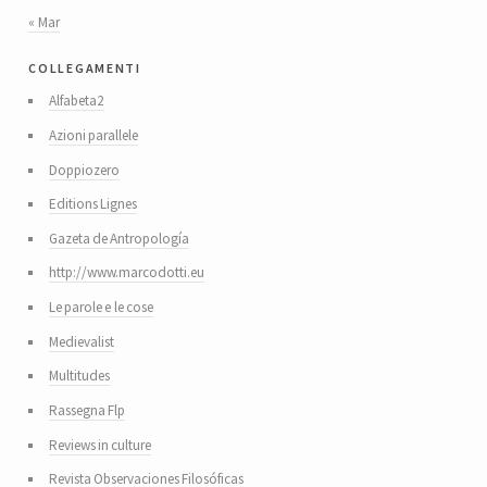
« Mar
collegamenti
Alfabeta2
Azioni parallele
Doppiozero
Editions Lignes
Gazeta de Antropología
http://www.marcodotti.eu
Le parole e le cose
Medievalist
Multitudes
Rassegna Flp
Reviews in culture
Revista Observaciones Filosóficas