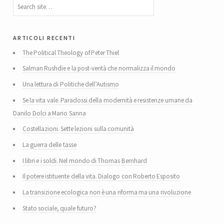
articoli recenti
The Political Theology of Peter Thiel
Salman Rushdie e la post-verità che normalizza il mondo
Una lettura di Politiche dell’Autismo
Se la vita vale. Paradossi della modernità e resistenze umane da
Danilo Dolci a Mario Sanna
Costellazioni. Sette lezioni sulla comunità
La guerra delle tasse
I libri e i soldi. Nel mondo di Thomas Bernhard
Il potere istituente della vita. Dialogo con Roberto Esposito
La transizione ecologica non è una riforma ma una rivoluzione
Stato sociale, quale futuro?