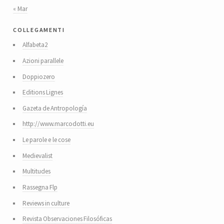
« Mar
collegamenti
Alfabeta2
Azioni parallele
Doppiozero
Editions Lignes
Gazeta de Antropología
http://www.marcodotti.eu
Le parole e le cose
Medievalist
Multitudes
Rassegna Flp
Reviews in culture
Revista Observaciones Filosóficas