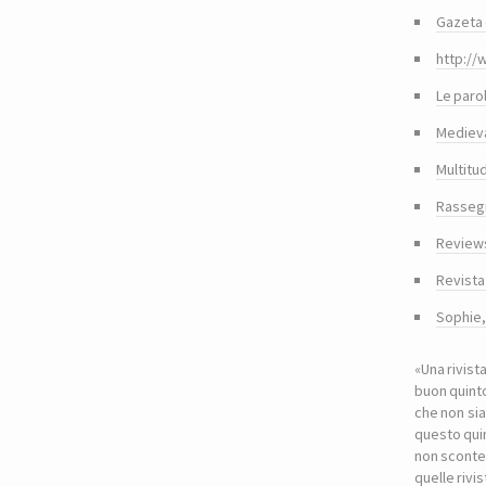
Gazeta 
http://
Le paro
Medieva
Multitu
Rasseg
Reviews
Revista
Sophie
«Una rivist
buon quinto
che non sia
questo quin
non sconte
quelle riv