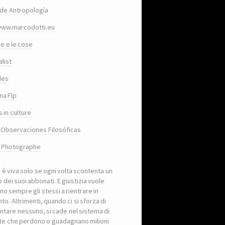
de Antropología
www.marcodotti.eu
le e le cose
list
des
na Flp
 in culture
 Observaciones Filosóficas
, Photographe
a è viva solo se ogni volta scontenta un
 dei suoi abbonati. E giustizia vuole
no sempre gli stessi a rientrare in
to. Altrimenti, quando ci si sforza di
ntare nessuno, si cade nel sistema di
iste che perdono o guadagnano milioni