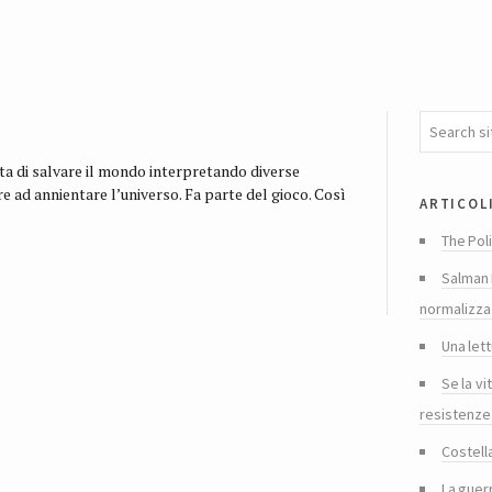
ta di salvare il mondo interpretando diverse
re ad annientare l’universo. Fa parte del gioco. Così
articol
The Poli
Salman 
normalizza
Una lett
Se la vi
resistenze
Costella
La guer