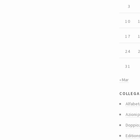
3
10
17
24
31
« Mar
collega
Alfabet
Azioni p
Doppio
Edition