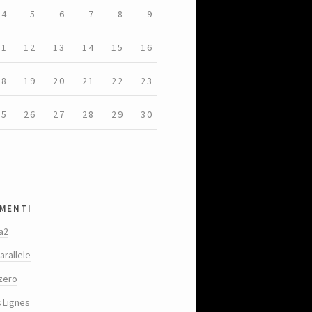
4
5
6
7
8
9
11
12
13
14
15
16
18
19
20
21
22
23
25
26
27
28
29
30
menti
a2
arallele
zero
s Lignes