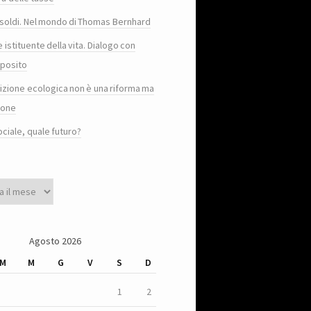
e i soldi. Nel mondo di Thomas Bernhard
e istituente della vita. Dialogo con
posito
sizione ecologica non è una riforma ma
ione
ociale, quale futuro?
Agosto 2026
M
M
G
V
S
D
1
2