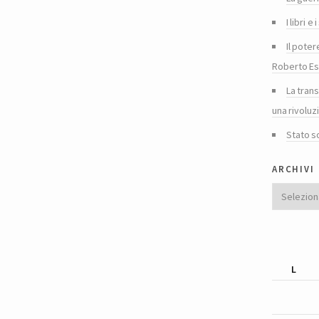
I libri 
Il poter
Roberto Es
La tran
una rivoluz
Stato s
archivi
Archivi
L