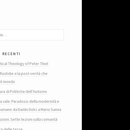
i recenti
tical Theology of Peter Thiel
Rushdie e la post-verità che
 il mondo
ura di Politiche dell’Autismo
ta vale. Paradossi della modernità e
 umane da Danilo Dolci a Mario Sanna
zioni. Sette lezioni sulla comunità
ra delle tasse