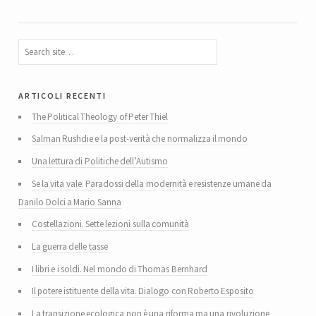
articoli recenti
The Political Theology of Peter Thiel
Salman Rushdie e la post-verità che normalizza il mondo
Una lettura di Politiche dell’Autismo
Se la vita vale. Paradossi della modernità e resistenze umane da
Danilo Dolci a Mario Sanna
Costellazioni. Sette lezioni sulla comunità
La guerra delle tasse
I libri e i soldi. Nel mondo di Thomas Bernhard
Il potere istituente della vita. Dialogo con Roberto Esposito
La transizione ecologica non è una riforma ma una rivoluzione