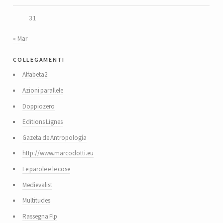
31
« Mar
collegamenti
Alfabeta2
Azioni parallele
Doppiozero
Editions Lignes
Gazeta de Antropología
http://www.marcodotti.eu
Le parole e le cose
Medievalist
Multitudes
Rassegna Flp