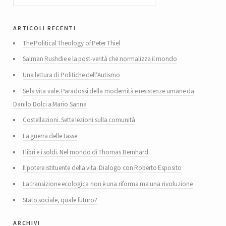
articoli recenti
The Political Theology of Peter Thiel
Salman Rushdie e la post-verità che normalizza il mondo
Una lettura di Politiche dell’Autismo
Se la vita vale. Paradossi della modernità e resistenze umane da
Danilo Dolci a Mario Sanna
Costellazioni. Sette lezioni sulla comunità
La guerra delle tasse
I libri e i soldi. Nel mondo di Thomas Bernhard
Il potere istituente della vita. Dialogo con Roberto Esposito
La transizione ecologica non è una riforma ma una rivoluzione
Stato sociale, quale futuro?
archivi