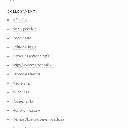
collegamenti
Alfabeta2
Azioni parallele
Doppiozero
Editions Lignes
Gazeta de Antropología
http://www.marcodotti.eu
Le parole e le cose
Medievalist
Multitudes
Rassegna Flp
Reviews in culture
Revista Observaciones Filosóficas