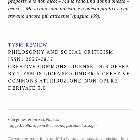
proposte, e io non dico: – Ma io sono una donna onesta –
bensì: – Ma io non sono nazista, e a questo punto essi mi
trovano ancora più attraente” (pagina 109)
.
TYSM REVIEW
PHILOSOPHY AND SOCIAL CRITICISM
ISSN: 2037-0857
CREATIVE COMMONS LICENSE THIS OPERA
BY T YSM IS LICENSED UNDER A CREATIVE
COMMONS ATTRIBUZIONE-NON OPERE
DERIVATE 3.0
Categories:
Francesco Paolella
Tagged:
cultura
,
gemelli
,
nazismo
,
psicoanalisi
,
sogni
“Avremo bisogno di più morti”. La Svezia, l’eutanasia, il marketing della