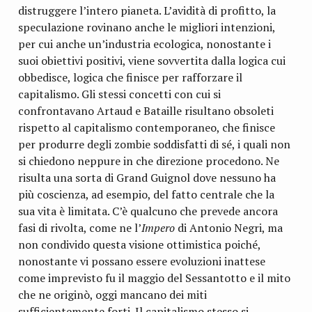
distruggere l’intero pianeta. L’avidità di profitto, la
speculazione rovinano anche le migliori intenzioni,
per cui anche un’industria ecologica, nonostante i
suoi obiettivi positivi, viene sovvertita dalla logica cui
obbedisce, logica che finisce per rafforzare il
capitalismo. Gli stessi concetti con cui si
confrontavano Artaud e Bataille risultano obsoleti
rispetto al capitalismo contemporaneo, che finisce
per produrre degli zombie soddisfatti di sé, i quali non
si chiedono neppure in che direzione procedono. Ne
risulta una sorta di Grand Guignol dove nessuno ha
più coscienza, ad esempio, del fatto centrale che la
sua vita è limitata. C’è qualcuno che prevede ancora
fasi di rivolta, come ne l’
Impero
di Antonio Negri, ma
non condivido questa visione ottimistica poiché,
nonostante vi possano essere evoluzioni inattese
come imprevisto fu il maggio del Sessantotto e il mito
che ne originò, oggi mancano dei miti
sufficientemente forti. Il capitalismo stesso si