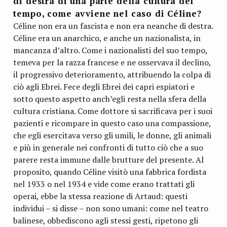
di destra di una parte della cultura del
tempo, come avviene nel caso di Céline?
Céline non era un fascista e non era neanche di destra.
Céline era un anarchico, e anche un nazionalista, in
mancanza d’altro. Come i nazionalisti del suo tempo,
temeva per la razza francese e ne osservava il declino,
il progressivo deterioramento, attribuendo la colpa di
ciò agli Ebrei. Fece degli Ebrei dei capri espiatori e
sotto questo aspetto anch’egli resta nella sfera della
cultura cristiana. Come dottore si sacrificava per i suoi
pazienti e ricompare in questo caso una compassione,
che egli esercitava verso gli umili, le donne, gli animali
e più in generale nei confronti di tutto ciò che a suo
parere resta immune dalle brutture del presente. Al
proposito, quando Céline visitò una fabbrica fordista
nel 1933 o nel 1934 e vide come erano trattati gli
operai, ebbe la stessa reazione di Artaud: questi
individui – si disse – non sono umani: come nel teatro
balinese, obbediscono agli stessi gesti, ripetono gli