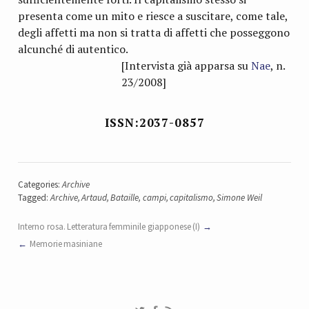
presenta come un mito e riesce a suscitare, come tale,
degli affetti ma non si tratta di affetti che posseggono
alcunché di autentico.
[Intervista già apparsa su
Nae
, n.
23/2008]
ISSN:2037-0857
Categories:
Archive
Tagged:
Archive
,
Artaud
,
Bataille
,
campi
,
capitalismo
,
Simone Weil
Interno rosa. Letteratura femminile giapponese (I)
Memorie masiniane