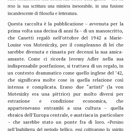
reso la sua scrittura una miniera inesorabile, in una fusione
incandescente di filosofia e letteratura.
Questa raccolta è la pubblicazione – avvenuta per la
prima volta una decina di anni fa – di un manoscritto,
che Canetti regalò nell’ottobre del 1942 a Marie-
Louise von Motesiczky, per il compleanno di lei che
sarebbe divenuta e rimasta per decenni la sua amica-
amante. Come ci ricorda Jeremy Adler nella sua
indispensabile postfazione, si trattava di un regalo, in
un contesto drammatico come quello inglese del ’42,
che significava molte cose in quella relazione così
intensa e complicata. Erano due “artisti” (la von
Motesizky era una pittrice) pur molto diversi per
estrazione e condizione economica, che
appartenevano entrambi a una cultura – quella
ebraica dell’Europa centrale, e austriaca in particolare
– che sarebbe stato un ponte fra di loro.
«Persino
nell’Inghilterra del periodo bellico, essi coltivarono lo spirito