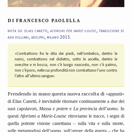
DI FRANCESCO PAOLELLA
nota su: elias canetti,
aforismi per marie-louise
, traduzione di
ada vigliani, adelphi, milano 2015.
«Combattono fra le dita dei piedi, nell’ombelico, dentro le
narici, combattono nel didietro, sotto le ascelle, dentro le
orecchie e in bocca, non c’è luogo nascosto, non c’è palmo,
non c’è poro, nelle cui profondità non combattano l’uno contro
l’altro all’ultimo sangue».
Prendendo in mano questa nuova raccolta di
«appunti»
di Elias Canetti, è inevitabile ritornare continuamente a due dei
suoi capolavori,
Massa e potere
e
La provincia dell’uomo
. In
questi
Aforismi a Marie-Louise
ritroviamo le tracce, i segni di
quella potente visione canettiana – sulla vita e sulla morte,
sulle metamorfosi dell’uomo, sull’orrore della guerra – che ha