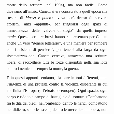
morte dello scrittore, nel 1994), ma non facile. Come
dicevamo all’inizio, Canetti si era consacrato a quell’epoca alla
stesura di
Massa e potere
: aveva però deciso di scrivere
aforismi, anzi «appunti», per ritagliarsi degli spazi di
immediatezza, delle “valvole di sfogo”, da quella impresa
totale
. Queste scritture brevi hanno rappresentato per Canetti
anche un vero “genere letterario”, e una maniera per rompere
con i “sistemi di pensiero”, per tenersi alla larga da ogni
sistematizzazione. Canetti cercava, attraverso una scrittura
libera, di raccogliere tutte le forze disponibili nella sua lotta
contro i nemici di sempre: la morte, la guerra.
E in questi appunti sentiamo, sia pure in toni differenti, tutta
l’urgenza di una protesta contro la violenza disperante in cui
era finita l’Europa (e l’ebraismo europeo). Ogni spazio, ogni
corpo è ridotto a campo di battaglia e di tortura: «Combattono
fra le dita dei piedi, nell’ombelico, dentro le narici, combattono
nel didietro, sotto le ascelle, dentro le orecchie e in bocca, non