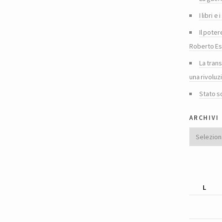
I libri 
Il poter
Roberto Es
La tran
una rivoluz
Stato s
archivi
Archivi
L