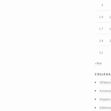
3
10
17
24
31
« Mar
collega
Alfabet
Azioni p
Doppio
Edition