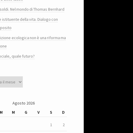
e i soldi. Nel mondo di Thomas Bernhard
e istituente della vita. Dialogo con
posito
sizione ecologica non è una riforma ma
ione
ociale, quale futuro?
Agosto 2026
M
M
G
V
S
D
1
2