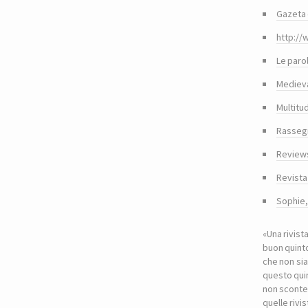
Gazeta 
http://
Le paro
Medieva
Multitu
Rasseg
Reviews
Revista
Sophie
«Una rivist
buon quinto
che non sia
questo quin
non sconte
quelle riv