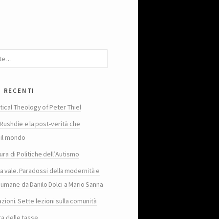
i recenti
tical Theology of Peter Thiel
Rushdie e la post-verità che
 il mondo
ura di Politiche dell’Autismo
ta vale. Paradossi della modernità e
 umane da Danilo Dolci a Mario Sanna
zioni. Sette lezioni sulla comunità
ra delle tasse