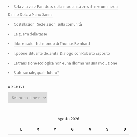
Se la vita vale. Paradossi della modernità e resistenze umane da
Danilo Dolci a Mario Sanna
Costellazioni. Sette lezioni sulla comunità
La guerra delle tasse
I libri e i soldi. Nel mondo di Thomas Bernhard
Il potere istituente della vita. Dialogo con Roberto Esposito
La transizione ecologica non è una riforma ma una rivoluzione
Stato sociale, quale futuro?
archivi
Archivi
Agosto 2026
L
M
M
G
V
S
D