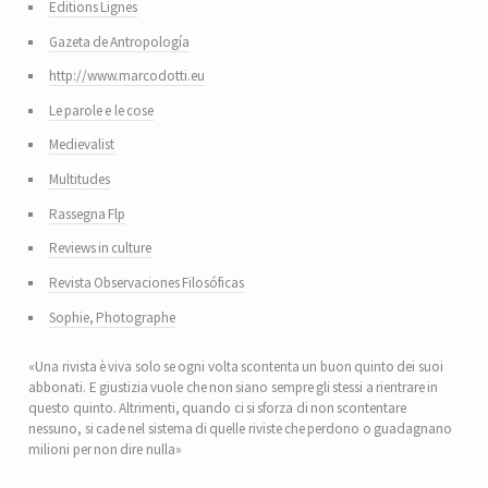
Editions Lignes
Gazeta de Antropología
http://www.marcodotti.eu
Le parole e le cose
Medievalist
Multitudes
Rassegna Flp
Reviews in culture
Revista Observaciones Filosóficas
Sophie, Photographe
«Una rivista è viva solo se ogni volta scontenta un buon quinto dei suoi
abbonati. E giustizia vuole che non siano sempre gli stessi a rientrare in
questo quinto. Altrimenti, quando ci si sforza di non scontentare
nessuno, si cade nel sistema di quelle riviste che perdono o guadagnano
milioni per non dire nulla»