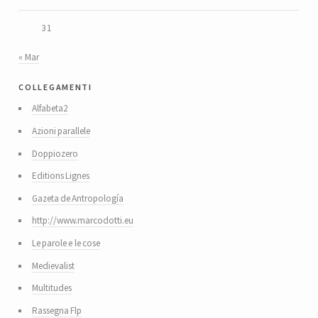
31
« Mar
collegamenti
Alfabeta2
Azioni parallele
Doppiozero
Editions Lignes
Gazeta de Antropología
http://www.marcodotti.eu
Le parole e le cose
Medievalist
Multitudes
Rassegna Flp