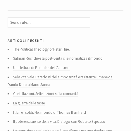
articoli recenti
The Political Theology of Peter Thiel
Salman Rushdie e la post-verità che normalizza il mondo
Una lettura di Politiche dell’Autismo
Se la vita vale. Paradossi della modernità e resistenze umane da
Danilo Dolci a Mario Sanna
Costellazioni. Sette lezioni sulla comunità
La guerra delle tasse
I libri e i soldi. Nel mondo di Thomas Bernhard
Il potere istituente della vita. Dialogo con Roberto Esposito
La transizione ecologica non è una riforma ma una rivoluzione