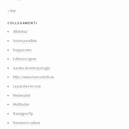
« Mar
collegamenti
Alfabeta2
Azioni parallele
Doppiozero
Editions Lignes
Gazeta de Antropología
http://www.marcodotti.eu
Le parole e le cose
Medievalist
Multitudes
Rassegna Flp
Reviews in culture