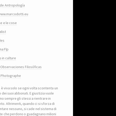
de Antropología
www.marcodotti.eu
le e le cose
list
des
na Flp
 in culture
 Observaciones Filosóficas
, Photographe
a è viva solo se ogni volta scontenta un
 dei suoi abbonati. E giustizia vuole
no sempre gli stessi a rientrare in
to. Altrimenti, quando ci si sforza di
ntare nessuno, si cade nel sistema di
iste che perdono o guadagnano milioni