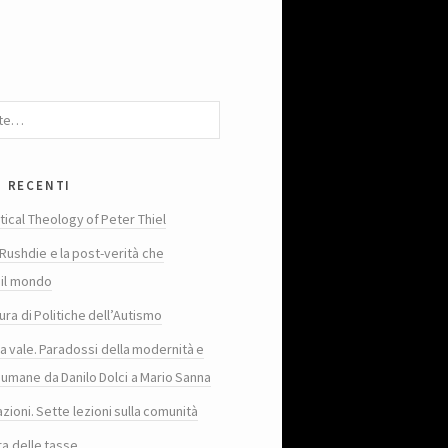
i recenti
tical Theology of Peter Thiel
Rushdie e la post-verità che
 il mondo
ura di Politiche dell’Autismo
ta vale. Paradossi della modernità e
 umane da Danilo Dolci a Mario Sanna
zioni. Sette lezioni sulla comunità
ra delle tasse