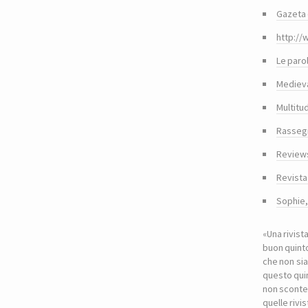
Gazeta 
http://
Le paro
Medieva
Multitu
Rasseg
Reviews
Revista
Sophie
«Una rivist
buon quinto
che non sia
questo quin
non sconte
quelle riv