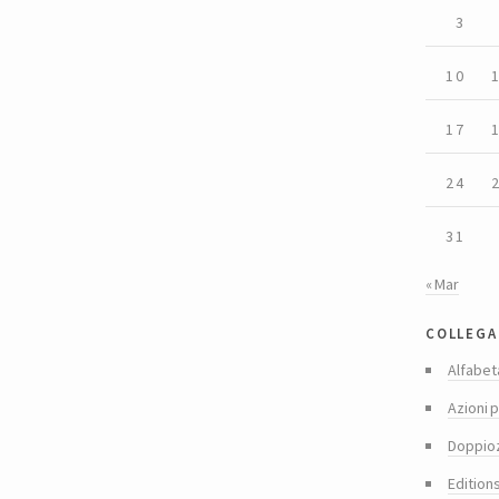
3
10
17
24
31
« Mar
collega
Alfabet
Azioni p
Doppio
Edition