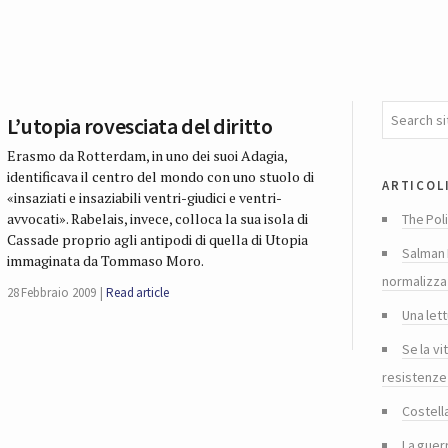
L’utopia rovesciata del diritto
Erasmo da Rotterdam, in uno dei suoi Adagia,
identificava il centro del mondo con uno stuolo di
articol
«insaziati e insaziabili ventri-giudici e ventri-
avvocati». Rabelais, invece, colloca la sua isola di
The Poli
Cassade proprio agli antipodi di quella di Utopia
Salman 
immaginata da Tommaso Moro.
normalizza
28 Febbraio 2009
Read article
Una lett
Se la vi
resistenze
Costella
La guer