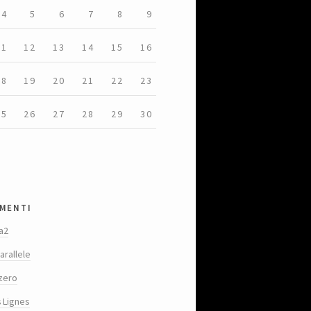
4
5
6
7
8
9
11
12
13
14
15
16
18
19
20
21
22
23
25
26
27
28
29
30
menti
a2
arallele
zero
s Lignes