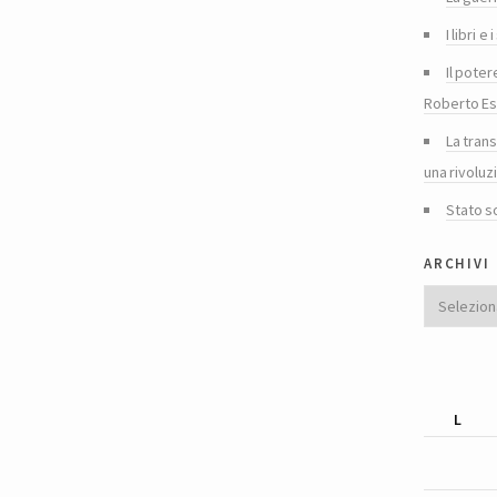
I libri 
Il poter
Roberto Es
La tran
una rivoluz
Stato s
archivi
Archivi
L