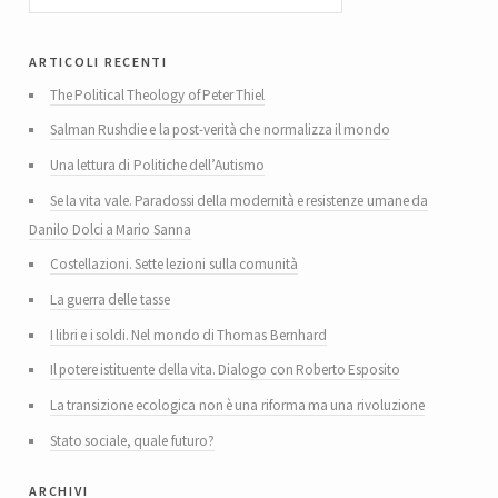
articoli recenti
The Political Theology of Peter Thiel
Salman Rushdie e la post-verità che normalizza il mondo
Una lettura di Politiche dell’Autismo
Se la vita vale. Paradossi della modernità e resistenze umane da
Danilo Dolci a Mario Sanna
Costellazioni. Sette lezioni sulla comunità
La guerra delle tasse
I libri e i soldi. Nel mondo di Thomas Bernhard
Il potere istituente della vita. Dialogo con Roberto Esposito
La transizione ecologica non è una riforma ma una rivoluzione
Stato sociale, quale futuro?
archivi