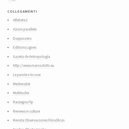
collegamenti
Alfabeta2
Azioni parallele
Doppiozero
Editions Lignes
Gazeta de Antropología
http://www.marcodotti.eu
Le parole e le cose
Medievalist
Multitudes
Rassegna Flp
Reviews in culture
Revista Observaciones Filosóficas