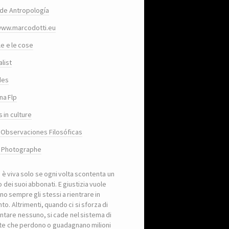
de Antropología
www.marcodotti.eu
le e le cose
list
des
na Flp
 in culture
 Observaciones Filosóficas
, Photographe
a è viva solo se ogni volta scontenta un
 dei suoi abbonati. E giustizia vuole
no sempre gli stessi a rientrare in
to. Altrimenti, quando ci si sforza di
ntare nessuno, si cade nel sistema di
iste che perdono o guadagnano milioni