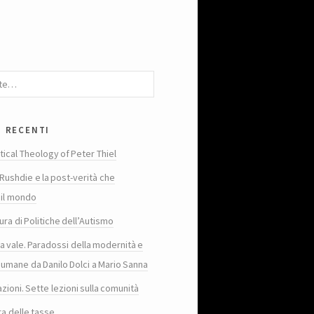
i recenti
tical Theology of Peter Thiel
Rushdie e la post-verità che
 il mondo
ura di Politiche dell’Autismo
ta vale. Paradossi della modernità e
 umane da Danilo Dolci a Mario Sanna
zioni. Sette lezioni sulla comunità
ra delle tasse