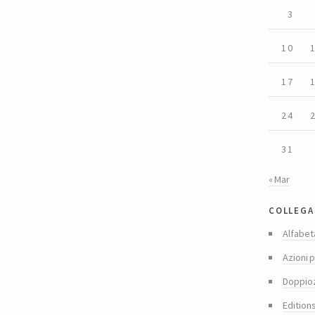
3
10
17
24
31
« Mar
collega
Alfabet
Azioni p
Doppio
Edition