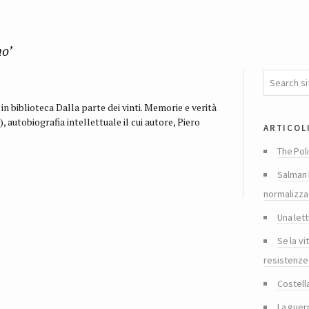
o’
in biblioteca Dalla parte dei vinti. Memorie e verità
autobiografia intellettuale il cui autore, Piero
articol
The Poli
Salman 
normalizza
Una lett
Se la vi
resistenze
Costella
La guer