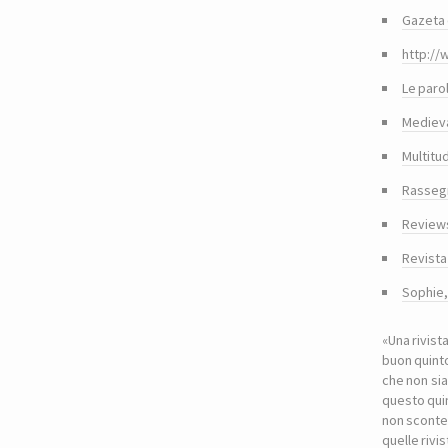
Gazeta 
http://
Le paro
Medieva
Multitu
Rasseg
Reviews
Revista
Sophie
«Una rivist
buon quinto
che non sia
questo quin
non sconte
quelle riv