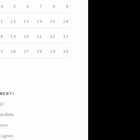
4
5
6
7
8
9
11
12
13
14
15
16
18
19
20
21
22
23
25
26
27
28
29
30
menti
a2
arallele
zero
s Lignes