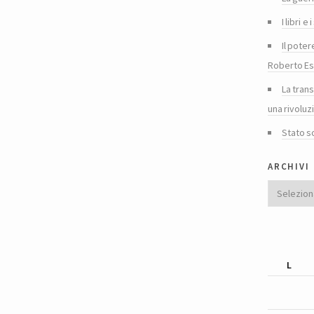
I libri 
Il poter
Roberto Es
La tran
una rivoluz
Stato s
archivi
Archivi
L