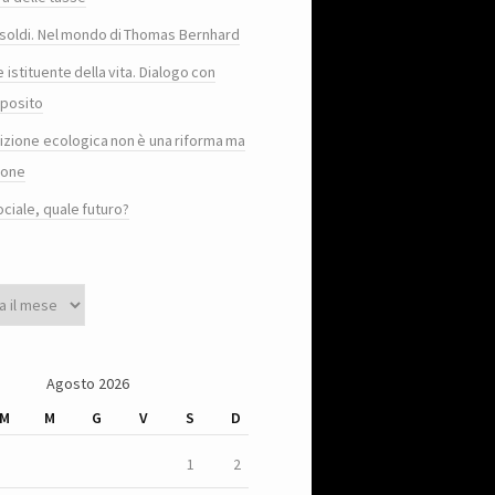
e i soldi. Nel mondo di Thomas Bernhard
e istituente della vita. Dialogo con
posito
sizione ecologica non è una riforma ma
ione
ociale, quale futuro?
Agosto 2026
M
M
G
V
S
D
1
2