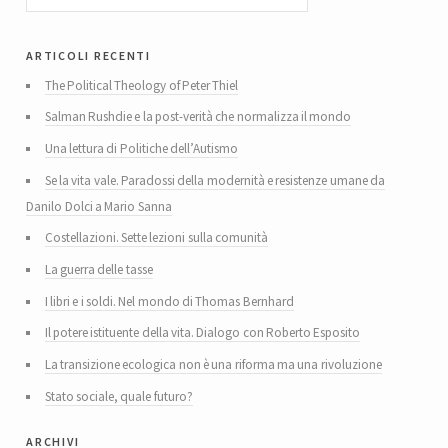
articoli recenti
The Political Theology of Peter Thiel
Salman Rushdie e la post-verità che normalizza il mondo
Una lettura di Politiche dell’Autismo
Se la vita vale. Paradossi della modernità e resistenze umane da
Danilo Dolci a Mario Sanna
Costellazioni. Sette lezioni sulla comunità
La guerra delle tasse
I libri e i soldi. Nel mondo di Thomas Bernhard
Il potere istituente della vita. Dialogo con Roberto Esposito
La transizione ecologica non è una riforma ma una rivoluzione
Stato sociale, quale futuro?
archivi