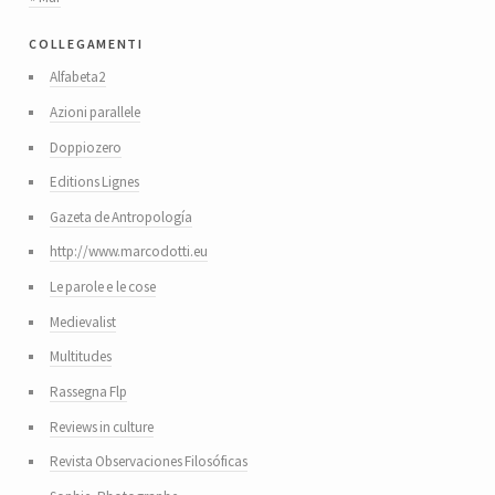
collegamenti
Alfabeta2
Azioni parallele
Doppiozero
Editions Lignes
Gazeta de Antropología
http://www.marcodotti.eu
Le parole e le cose
Medievalist
Multitudes
Rassegna Flp
Reviews in culture
Revista Observaciones Filosóficas