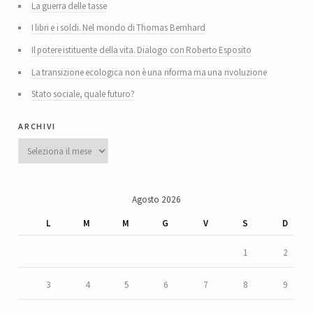
La guerra delle tasse
I libri e i soldi. Nel mondo di Thomas Bernhard
Il potere istituente della vita. Dialogo con Roberto Esposito
La transizione ecologica non è una riforma ma una rivoluzione
Stato sociale, quale futuro?
archivi
Archivi
Agosto 2026
L
M
M
G
V
S
D
1
2
3
4
5
6
7
8
9