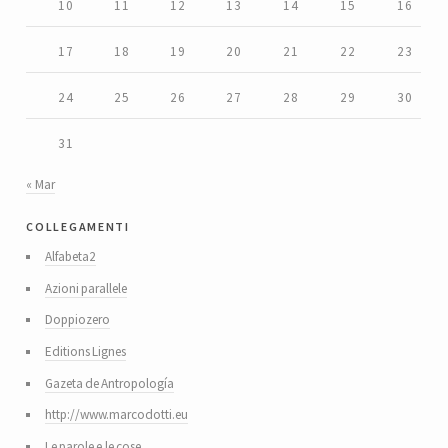
10
11
12
13
14
15
16
17
18
19
20
21
22
23
24
25
26
27
28
29
30
31
« Mar
collegamenti
Alfabeta2
Azioni parallele
Doppiozero
Editions Lignes
Gazeta de Antropología
http://www.marcodotti.eu
Le parole e le cose