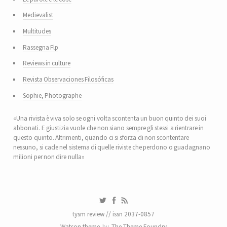
Medievalist
Multitudes
Rassegna Flp
Reviews in culture
Revista Observaciones Filosóficas
Sophie, Photographe
«Una rivista è viva solo se ogni volta scontenta un buon quinto dei suoi
abbonati. E giustizia vuole che non siano sempre gli stessi a rientrare in
questo quinto. Altrimenti, quando ci si sforza di non scontentare
nessuno, si cade nel sistema di quelle riviste che perdono o guadagnano
milioni per non dire nulla»
tysm review // issn 2037-0857
Watson theme
by
The Theme Foundry