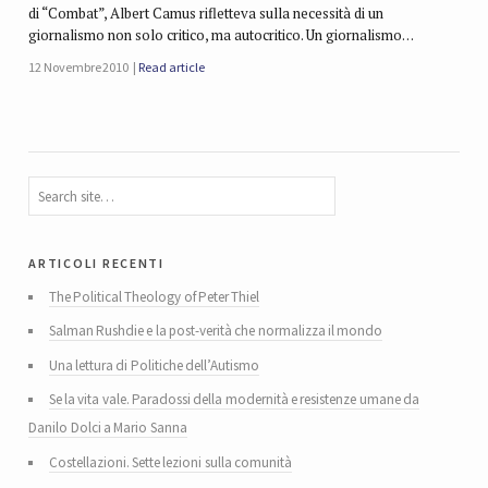
di “Combat”, Albert Camus rifletteva sulla necessità di un
giornalismo non solo critico, ma autocritico. Un giornalismo…
12 Novembre 2010
Read article
articoli recenti
The Political Theology of Peter Thiel
Salman Rushdie e la post-verità che normalizza il mondo
Una lettura di Politiche dell’Autismo
Se la vita vale. Paradossi della modernità e resistenze umane da
Danilo Dolci a Mario Sanna
Costellazioni. Sette lezioni sulla comunità