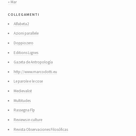
« Mar
collegamenti
Alfabeta2
Azioni parallele
Doppiozero
Editions Lignes
Gazeta de Antropología
http://www.marcodotti.eu
Le parole e le cose
Medievalist
Multitudes
Rassegna Flp
Reviews in culture
Revista Observaciones Filosóficas