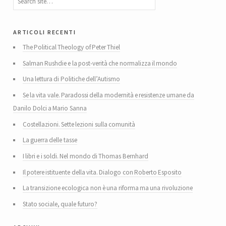
articoli recenti
The Political Theology of Peter Thiel
Salman Rushdie e la post-verità che normalizza il mondo
Una lettura di Politiche dell’Autismo
Se la vita vale. Paradossi della modernità e resistenze umane da
Danilo Dolci a Mario Sanna
Costellazioni. Sette lezioni sulla comunità
La guerra delle tasse
I libri e i soldi. Nel mondo di Thomas Bernhard
Il potere istituente della vita. Dialogo con Roberto Esposito
La transizione ecologica non è una riforma ma una rivoluzione
Stato sociale, quale futuro?