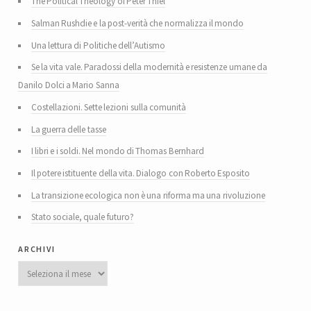
The Political Theology of Peter Thiel
Salman Rushdie e la post-verità che normalizza il mondo
Una lettura di Politiche dell’Autismo
Se la vita vale. Paradossi della modernità e resistenze umane da
Danilo Dolci a Mario Sanna
Costellazioni. Sette lezioni sulla comunità
La guerra delle tasse
I libri e i soldi. Nel mondo di Thomas Bernhard
Il potere istituente della vita. Dialogo con Roberto Esposito
La transizione ecologica non è una riforma ma una rivoluzione
Stato sociale, quale futuro?
archivi
Archivi