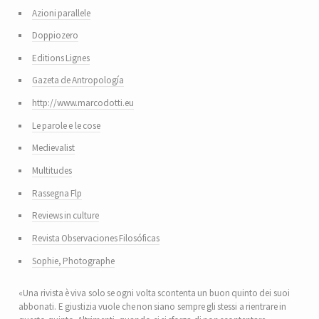
Azioni parallele
Doppiozero
Editions Lignes
Gazeta de Antropología
http://www.marcodotti.eu
Le parole e le cose
Medievalist
Multitudes
Rassegna Flp
Reviews in culture
Revista Observaciones Filosóficas
Sophie, Photographe
«Una rivista è viva solo se ogni volta scontenta un buon quinto dei suoi
abbonati. E giustizia vuole che non siano sempre gli stessi a rientrare in