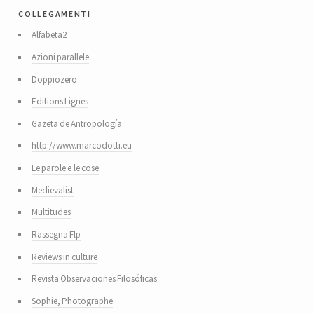
collegamenti
Alfabeta2
Azioni parallele
Doppiozero
Editions Lignes
Gazeta de Antropología
http://www.marcodotti.eu
Le parole e le cose
Medievalist
Multitudes
Rassegna Flp
Reviews in culture
Revista Observaciones Filosóficas
Sophie, Photographe