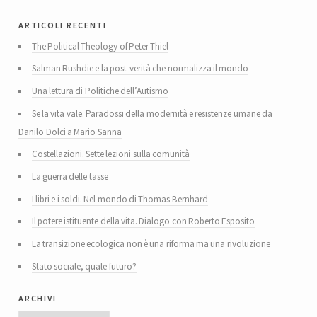
articoli recenti
The Political Theology of Peter Thiel
Salman Rushdie e la post-verità che normalizza il mondo
Una lettura di Politiche dell’Autismo
Se la vita vale. Paradossi della modernità e resistenze umane da
Danilo Dolci a Mario Sanna
Costellazioni. Sette lezioni sulla comunità
La guerra delle tasse
I libri e i soldi. Nel mondo di Thomas Bernhard
Il potere istituente della vita. Dialogo con Roberto Esposito
La transizione ecologica non è una riforma ma una rivoluzione
Stato sociale, quale futuro?
archivi
Archivi