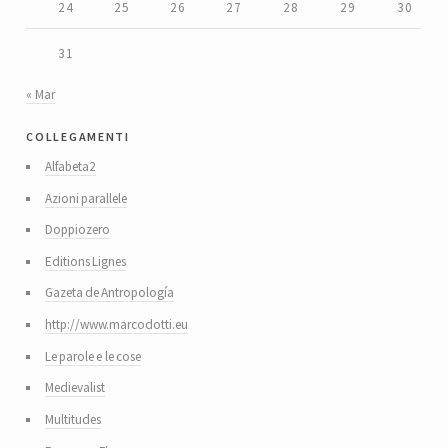
24
25
26
27
28
29
30
31
« Mar
collegamenti
Alfabeta2
Azioni parallele
Doppiozero
Editions Lignes
Gazeta de Antropología
http://www.marcodotti.eu
Le parole e le cose
Medievalist
Multitudes