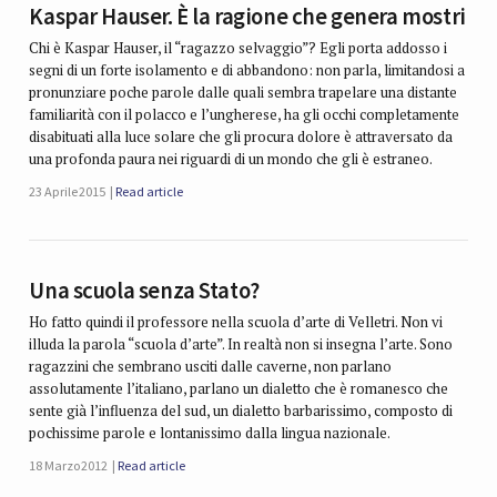
Kaspar Hauser. È la ragione che genera mostri
Chi è Kaspar Hauser, il “ragazzo selvaggio”? Egli porta addosso i
segni di un forte isolamento e di abbandono: non parla, limitandosi a
pronunziare poche parole dalle quali sembra trapelare una distante
familiarità con il polacco e l’ungherese, ha gli occhi completamente
disabituati alla luce solare che gli procura dolore è attraversato da
una profonda paura nei riguardi di un mondo che gli è estraneo.
23 Aprile 2015
Read article
Una scuola senza Stato?
Ho fatto quindi il professore nella scuola d’arte di Velletri. Non vi
illuda la parola “scuola d’arte”. In realtà non si insegna l’arte. Sono
ragazzini che sembrano usciti dalle caverne, non parlano
assolutamente l’italiano, parlano un dialetto che è romanesco che
sente già l’influenza del sud, un dialetto barbarissimo, composto di
pochissime parole e lontanissimo dalla lingua nazionale.
18 Marzo 2012
Read article