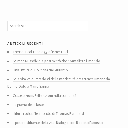
articoli recenti
The Political Theology of Peter Thiel
Salman Rushdie e la post-verità che normalizza il mondo
Una lettura di Politiche dell’Autismo
Se la vita vale. Paradossi della modernità e resistenze umane da
Danilo Dolci a Mario Sanna
Costellazioni. Sette lezioni sulla comunità
La guerra delle tasse
I libri e i soldi. Nel mondo di Thomas Bernhard
Il potere istituente della vita. Dialogo con Roberto Esposito