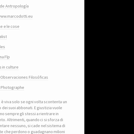
de Antropología
www.marcodotti.eu
le e le cose
list
des
na Flp
 in culture
 Observaciones Filosóficas
, Photographe
a è viva solo se ogni volta scontenta un
 dei suoi abbonati. E giustizia vuole
no sempre gli stessi a rientrare in
to. Altrimenti, quando ci si sforza di
ntare nessuno, si cade nel sistema di
iste che perdono o guadagnano milioni