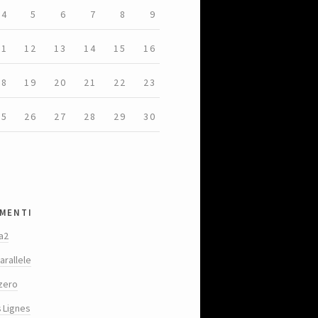
4
5
6
7
8
9
11
12
13
14
15
16
18
19
20
21
22
23
25
26
27
28
29
30
menti
a2
arallele
zero
s Lignes