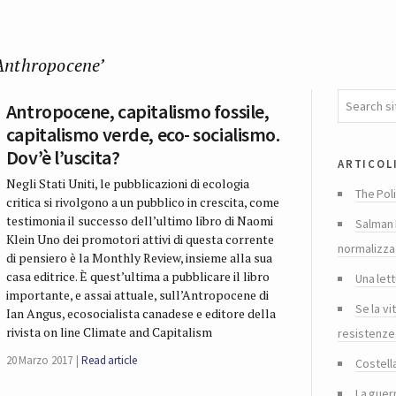
 Anthropocene’
Antropocene, capitalismo fossile,
capitalismo verde, eco- socialismo.
Dov’è l’uscita?
articol
Negli Stati Uniti, le pubblicazioni di ecologia
The Poli
critica si rivolgono a un pubblico in crescita, come
testimonia il successo dell’ultimo libro di Naomi
Salman 
Klein Uno dei promotori attivi di questa corrente
normalizza
di pensiero è la Monthly Review, insieme alla sua
casa editrice. È quest’ultima a pubblicare il libro
Una lett
importante, e assai attuale, sull’Antropocene di
Se la vi
Ian Angus, ecosocialista canadese e editore della
rivista on line Climate and Capitalism
resistenze
20 Marzo 2017
Read article
Costella
La guer