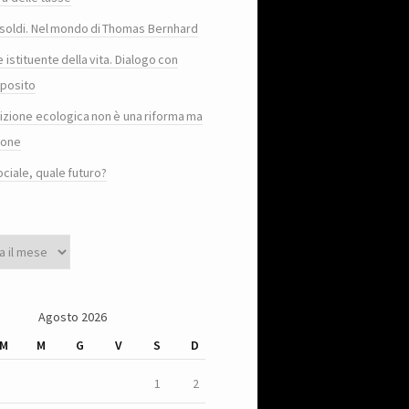
e i soldi. Nel mondo di Thomas Bernhard
e istituente della vita. Dialogo con
posito
sizione ecologica non è una riforma ma
ione
ociale, quale futuro?
Agosto 2026
M
M
G
V
S
D
1
2