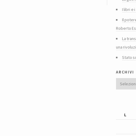
I libri 
Il poter
Roberto Es
La tran
una rivoluz
Stato s
archivi
Archivi
L