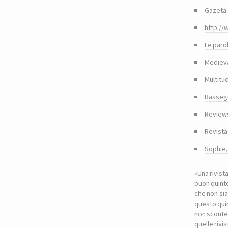
Gazeta 
http://
Le paro
Medieva
Multitu
Rasseg
Reviews
Revista
Sophie
«Una rivist
buon quinto
che non sia
questo quin
non sconte
quelle riv