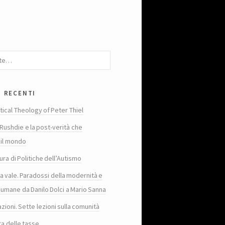
i recenti
tical Theology of Peter Thiel
Rushdie e la post-verità che
 il mondo
ura di Politiche dell’Autismo
ta vale. Paradossi della modernità e
 umane da Danilo Dolci a Mario Sanna
zioni. Sette lezioni sulla comunità
ra delle tasse