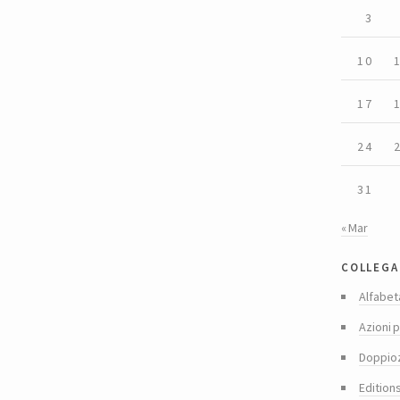
3
10
17
24
31
« Mar
collega
Alfabet
Azioni p
Doppio
Edition