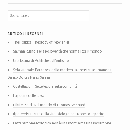
articoli recenti
The Political Theology of Peter Thiel
Salman Rushdie e la post-verità che normalizza il mondo
Una lettura di Politiche dell’Autismo
Se la vita vale. Paradossi della modernità e resistenze umane da
Danilo Dolci a Mario Sanna
Costellazioni. Sette lezioni sulla comunità
La guerra delle tasse
I libri e i soldi. Nel mondo di Thomas Bernhard
Il potere istituente della vita. Dialogo con Roberto Esposito
La transizione ecologica non è una riforma ma una rivoluzione