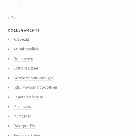
31
« Mar
collegamenti
Alfabeta2
Azioni parallele
Doppiozero
Editions Lignes
Gazeta de Antropología
http://www.marcodotti.eu
Le parole e le cose
Medievalist
Multitudes
Rassegna Flp
Reviews in culture