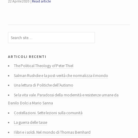
22 Aprile 2020
Read article
articoli recenti
The Political Theology of Peter Thiel
Salman Rushdie e la post-verità che normalizza il mondo
Una lettura di Politiche dell’Autismo
Se la vita vale. Paradossi della modernità e resistenze umane da
Danilo Dolci a Mario Sanna
Costellazioni. Sette lezioni sulla comunità
La guerra delle tasse
I libri e i soldi. Nel mondo di Thomas Bernhard