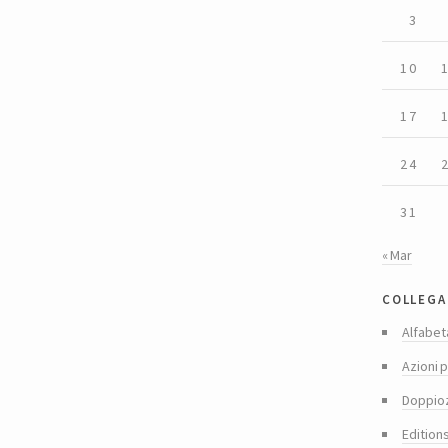
3
10
17
24
31
« Mar
collega
Alfabet
Azioni p
Doppio
Edition