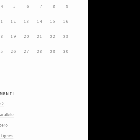
4
5
6
7
8
9
11
12
13
14
15
16
18
19
20
21
22
23
25
26
27
28
29
30
menti
a2
arallele
zero
s Lignes