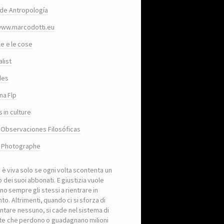
de Antropología
www.marcodotti.eu
le e le cose
list
des
na Flp
 in culture
 Observaciones Filosóficas
, Photographe
a è viva solo se ogni volta scontenta un
 dei suoi abbonati. E giustizia vuole
no sempre gli stessi a rientrare in
to. Altrimenti, quando ci si sforza di
ntare nessuno, si cade nel sistema di
iste che perdono o guadagnano milioni