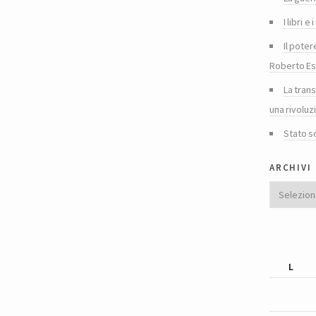
I libri 
Il poter
Roberto Es
La tran
una rivoluz
Stato s
archivi
Archivi
L