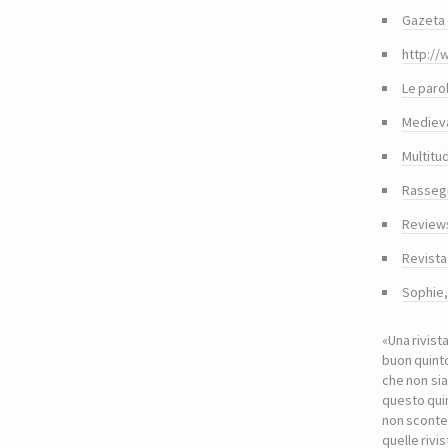
Gazeta 
http://
Le paro
Medieva
Multitu
Rasseg
Reviews
Revista
Sophie
«Una rivist
buon quinto
che non sia
questo quin
non sconte
quelle riv