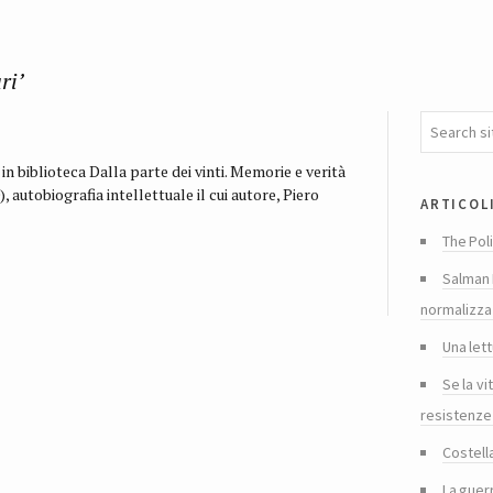
ri’
in biblioteca Dalla parte dei vinti. Memorie e verità
autobiografia intellettuale il cui autore, Piero
articol
The Poli
Salman 
normalizza
Una lett
Se la vi
resistenze
Costella
La guer