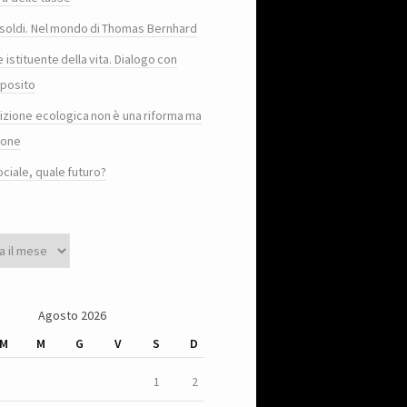
e i soldi. Nel mondo di Thomas Bernhard
e istituente della vita. Dialogo con
posito
sizione ecologica non è una riforma ma
ione
ociale, quale futuro?
Agosto 2026
M
M
G
V
S
D
1
2