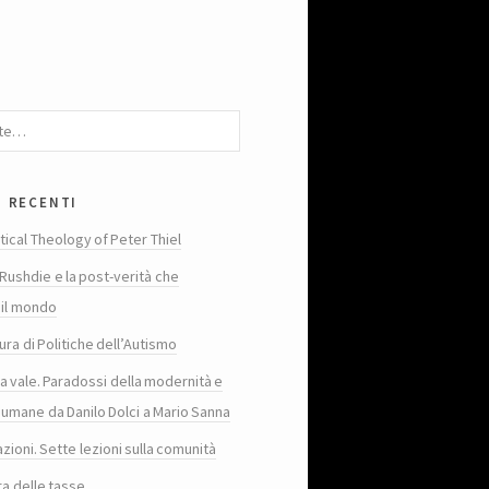
i recenti
tical Theology of Peter Thiel
Rushdie e la post-verità che
 il mondo
ura di Politiche dell’Autismo
ta vale. Paradossi della modernità e
 umane da Danilo Dolci a Mario Sanna
zioni. Sette lezioni sulla comunità
ra delle tasse