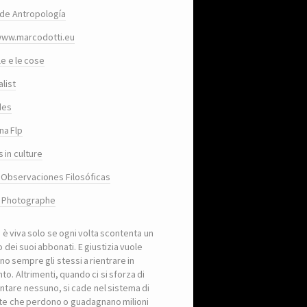
de Antropología
www.marcodotti.eu
le e le cose
list
des
na Flp
 in culture
 Observaciones Filosóficas
, Photographe
a è viva solo se ogni volta scontenta un
 dei suoi abbonati. E giustizia vuole
no sempre gli stessi a rientrare in
to. Altrimenti, quando ci si sforza di
ntare nessuno, si cade nel sistema di
iste che perdono o guadagnano milioni