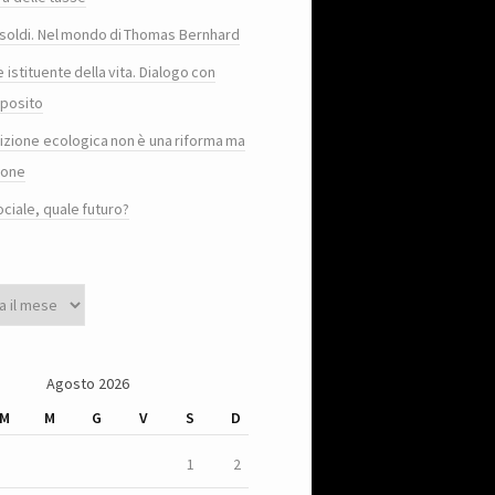
e i soldi. Nel mondo di Thomas Bernhard
e istituente della vita. Dialogo con
posito
sizione ecologica non è una riforma ma
ione
ociale, quale futuro?
Agosto 2026
M
M
G
V
S
D
1
2