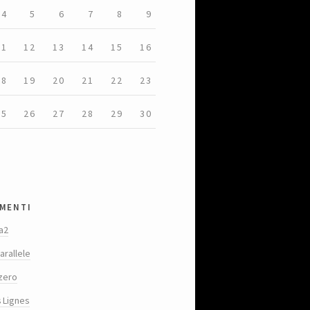
4
5
6
7
8
9
11
12
13
14
15
16
18
19
20
21
22
23
25
26
27
28
29
30
menti
a2
arallele
zero
s Lignes