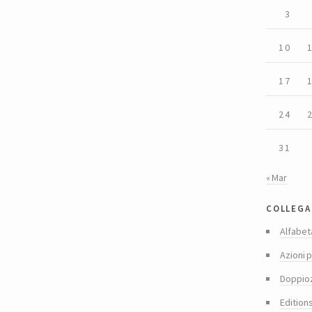
3
10
17
24
31
« Mar
collega
Alfabet
Azioni p
Doppio
Edition