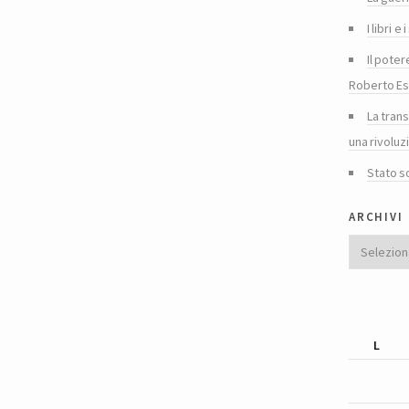
I libri 
Il poter
Roberto Es
La tran
una rivoluz
Stato s
archivi
Archivi
L