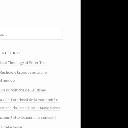
i recenti
tical Theology of Peter Thiel
Rushdie e la post-verità che
 il mondo
ura di Politiche dell’Autismo
ta vale. Paradossi della modernità e
 umane da Danilo Dolci a Mario Sanna
zioni. Sette lezioni sulla comunità
ra delle tasse