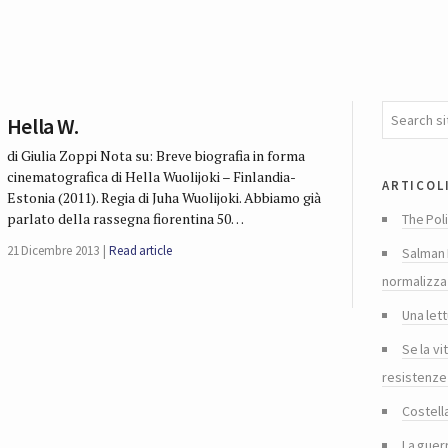
Hella W.
di Giulia Zoppi Nota su: Breve biografia in forma
cinematografica di Hella Wuolijoki – Finlandia-
articol
Estonia (2011). Regia di Juha Wuolijoki. Abbiamo già
parlato della rassegna fiorentina 50…
The Poli
21 Dicembre 2013
Read article
Salman 
normalizza
Una lett
Se la vi
resistenze
Costella
La guer