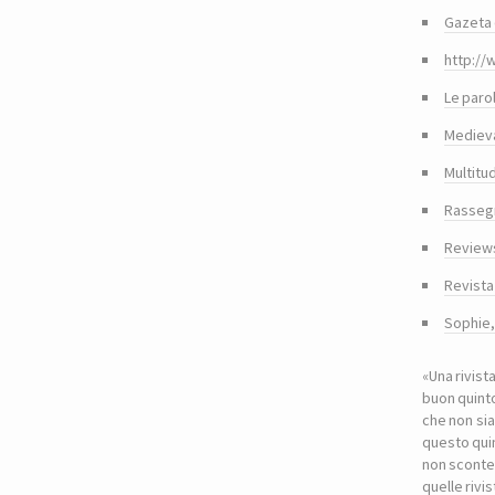
Gazeta 
http://
Le paro
Medieva
Multitu
Rasseg
Reviews
Revista
Sophie
«Una rivist
buon quinto
che non sia
questo quin
non sconte
quelle riv