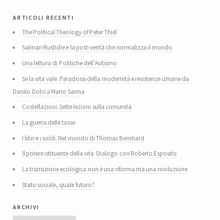
articoli recenti
The Political Theology of Peter Thiel
Salman Rushdie e la post-verità che normalizza il mondo
Una lettura di Politiche dell’Autismo
Se la vita vale. Paradossi della modernità e resistenze umane da
Danilo Dolci a Mario Sanna
Costellazioni. Sette lezioni sulla comunità
La guerra delle tasse
I libri e i soldi. Nel mondo di Thomas Bernhard
Il potere istituente della vita. Dialogo con Roberto Esposito
La transizione ecologica non è una riforma ma una rivoluzione
Stato sociale, quale futuro?
archivi
Archivi