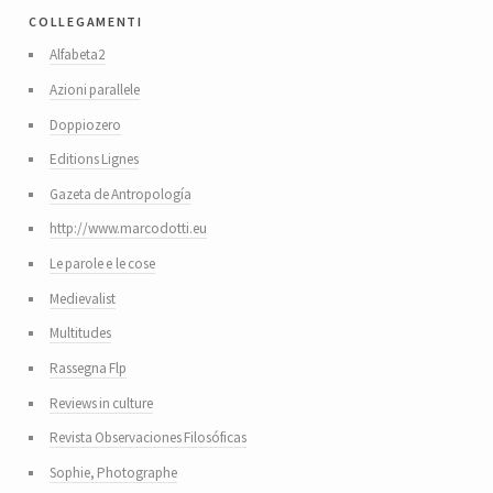
collegamenti
Alfabeta2
Azioni parallele
Doppiozero
Editions Lignes
Gazeta de Antropología
http://www.marcodotti.eu
Le parole e le cose
Medievalist
Multitudes
Rassegna Flp
Reviews in culture
Revista Observaciones Filosóficas
Sophie, Photographe