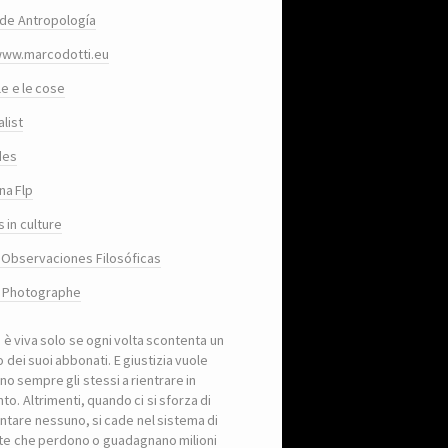
de Antropología
www.marcodotti.eu
le e le cose
list
des
na Flp
 in culture
 Observaciones Filosóficas
, Photographe
a è viva solo se ogni volta scontenta un
 dei suoi abbonati. E giustizia vuole
no sempre gli stessi a rientrare in
to. Altrimenti, quando ci si sforza di
ntare nessuno, si cade nel sistema di
iste che perdono o guadagnano milioni