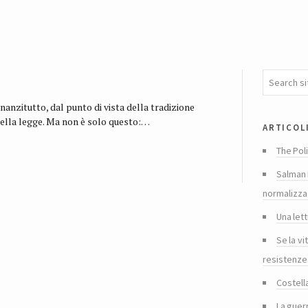
innanzitutto, dal punto di vista della tradizione
a della legge. Ma non è solo questo:…
articol
The Poli
Salman 
normalizza
Una lett
Se la vi
resistenze
Costella
La guer