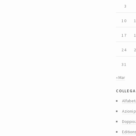
3
10
17
24
31
« Mar
collega
Alfabet
Azioni p
Doppio
Edition