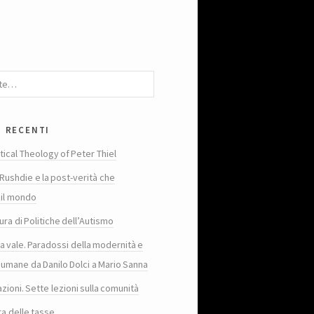
i recenti
tical Theology of Peter Thiel
Rushdie e la post-verità che
 il mondo
ura di Politiche dell’Autismo
ta vale. Paradossi della modernità e
 umane da Danilo Dolci a Mario Sanna
zioni. Sette lezioni sulla comunità
ra delle tasse