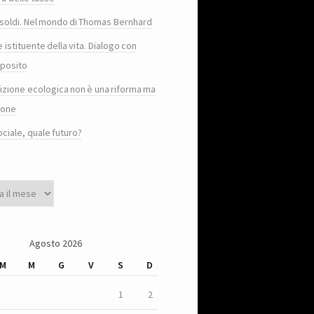
e i soldi. Nel mondo di Thomas Bernhard
e istituente della vita. Dialogo con
posito
sizione ecologica non è una riforma ma
ione
ociale, quale futuro?
Agosto 2026
M
M
G
V
S
D
1
2