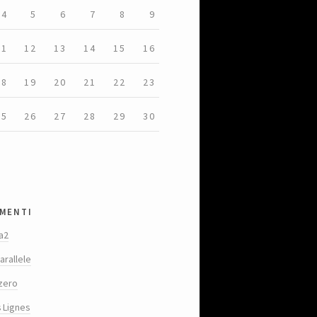
4
5
6
7
8
9
11
12
13
14
15
16
18
19
20
21
22
23
25
26
27
28
29
30
menti
a2
arallele
zero
s Lignes