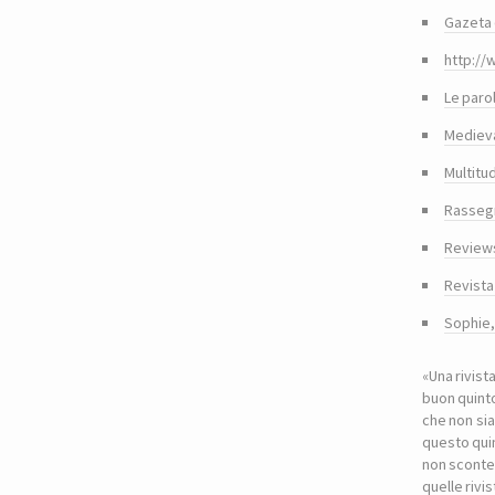
Gazeta 
http://
Le paro
Medieva
Multitu
Rasseg
Reviews
Revista
Sophie
«Una rivist
buon quinto
che non sia
questo quin
non sconte
quelle riv