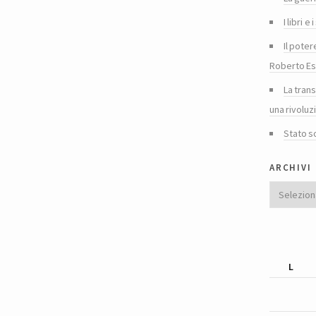
I libri 
Il poter
Roberto Es
La tran
una rivoluz
Stato s
archivi
Archivi
L