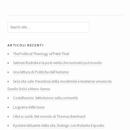
articoli recenti
The Political Theology of Peter Thiel
Salman Rushdie e la post-verità che normalizza il mondo
Una lettura di Politiche dell’Autismo
Se la vita vale. Paradossi della modernità e resistenze umane da
Danilo Dolci a Mario Sanna
Costellazioni. Sette lezioni sulla comunità
La guerra delle tasse
I libri e i soldi. Nel mondo di Thomas Bernhard
Il potere istituente della vita. Dialogo con Roberto Esposito