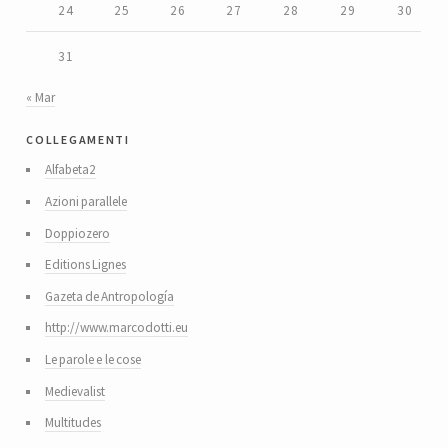
24
25
26
27
28
29
30
31
« Mar
collegamenti
Alfabeta2
Azioni parallele
Doppiozero
Editions Lignes
Gazeta de Antropología
http://www.marcodotti.eu
Le parole e le cose
Medievalist
Multitudes