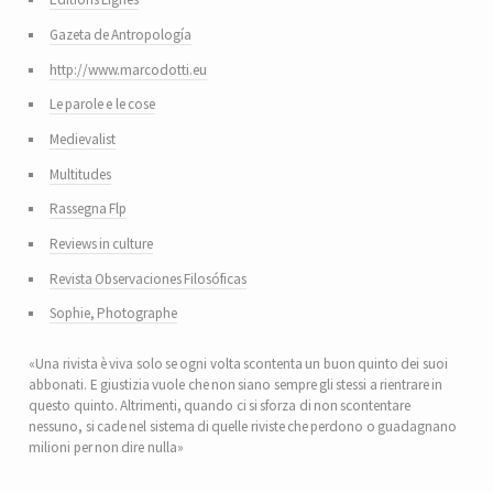
Gazeta de Antropología
http://www.marcodotti.eu
Le parole e le cose
Medievalist
Multitudes
Rassegna Flp
Reviews in culture
Revista Observaciones Filosóficas
Sophie, Photographe
«Una rivista è viva solo se ogni volta scontenta un buon quinto dei suoi
abbonati. E giustizia vuole che non siano sempre gli stessi a rientrare in
questo quinto. Altrimenti, quando ci si sforza di non scontentare
nessuno, si cade nel sistema di quelle riviste che perdono o guadagnano
milioni per non dire nulla»