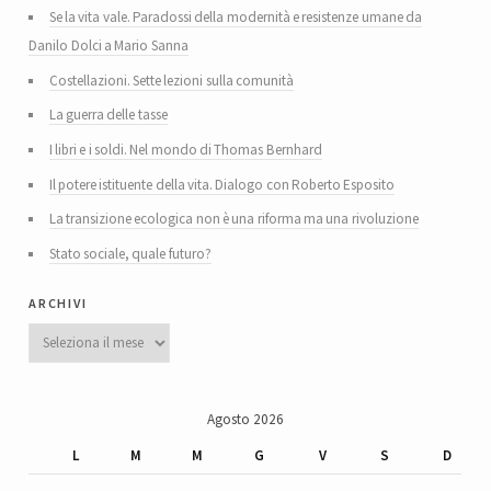
Se la vita vale. Paradossi della modernità e resistenze umane da
Danilo Dolci a Mario Sanna
Costellazioni. Sette lezioni sulla comunità
La guerra delle tasse
I libri e i soldi. Nel mondo di Thomas Bernhard
Il potere istituente della vita. Dialogo con Roberto Esposito
La transizione ecologica non è una riforma ma una rivoluzione
Stato sociale, quale futuro?
archivi
Archivi
Agosto 2026
L
M
M
G
V
S
D