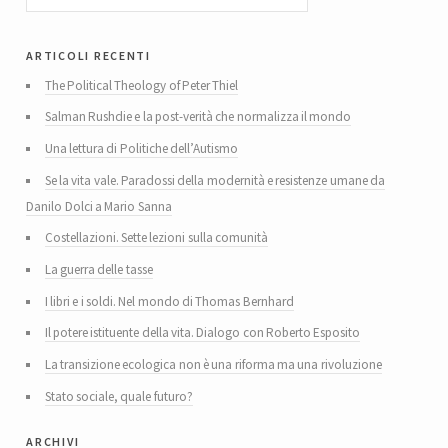
articoli recenti
The Political Theology of Peter Thiel
Salman Rushdie e la post-verità che normalizza il mondo
Una lettura di Politiche dell’Autismo
Se la vita vale. Paradossi della modernità e resistenze umane da
Danilo Dolci a Mario Sanna
Costellazioni. Sette lezioni sulla comunità
La guerra delle tasse
I libri e i soldi. Nel mondo di Thomas Bernhard
Il potere istituente della vita. Dialogo con Roberto Esposito
La transizione ecologica non è una riforma ma una rivoluzione
Stato sociale, quale futuro?
archivi