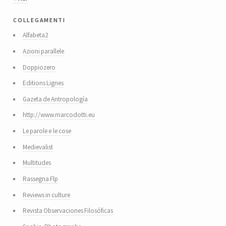
collegamenti
Alfabeta2
Azioni parallele
Doppiozero
Editions Lignes
Gazeta de Antropología
http://www.marcodotti.eu
Le parole e le cose
Medievalist
Multitudes
Rassegna Flp
Reviews in culture
Revista Observaciones Filosóficas