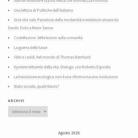
Salman Rushdie e la post-verità che normalizza il mondo
Una lettura di Politiche dell’Autismo
Se la vita vale. Paradossi della modernità e resistenze umane da
Danilo Dolci a Mario Sanna
Costellazioni. Sette lezioni sulla comunità
La guerra delle tasse
I libri e i soldi. Nel mondo di Thomas Bernhard
Il potere istituente della vita. Dialogo con Roberto Esposito
La transizione ecologica non è una riforma ma una rivoluzione
Stato sociale, quale futuro?
archivi
Archivi
Agosto 2026