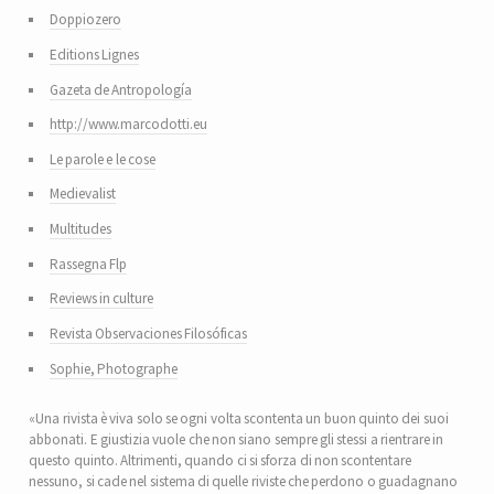
Doppiozero
Editions Lignes
Gazeta de Antropología
http://www.marcodotti.eu
Le parole e le cose
Medievalist
Multitudes
Rassegna Flp
Reviews in culture
Revista Observaciones Filosóficas
Sophie, Photographe
«Una rivista è viva solo se ogni volta scontenta un buon quinto dei suoi
abbonati. E giustizia vuole che non siano sempre gli stessi a rientrare in
questo quinto. Altrimenti, quando ci si sforza di non scontentare
nessuno, si cade nel sistema di quelle riviste che perdono o guadagnano