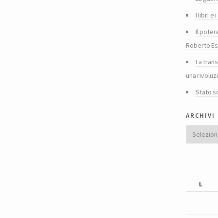
I libri 
Il poter
Roberto Es
La tran
una rivoluz
Stato s
archivi
Archivi
L