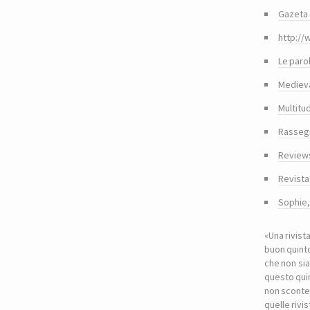
Gazeta 
http://
Le paro
Medieva
Multitu
Rasseg
Reviews
Revista
Sophie
«Una rivist
buon quinto
che non sia
questo quin
non sconte
quelle riv