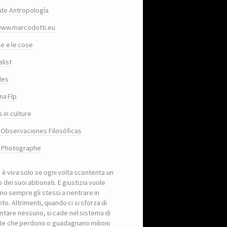
de Antropología
www.marcodotti.eu
le e le cose
list
des
na Flp
 in culture
 Observaciones Filosóficas
, Photographe
a è viva solo se ogni volta scontenta un
 dei suoi abbonati. E giustizia vuole
no sempre gli stessi a rientrare in
to. Altrimenti, quando ci si sforza di
ntare nessuno, si cade nel sistema di
iste che perdono o guadagnano milioni