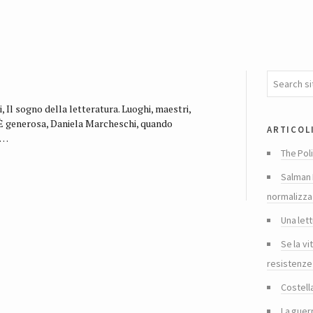
 Il sogno della letteratura. Luoghi, maestri,
. È generosa, Daniela Marcheschi, quando
articol
e…
The Poli
Salman 
normalizza
Una lett
Se la vi
resistenze
Costella
La guer