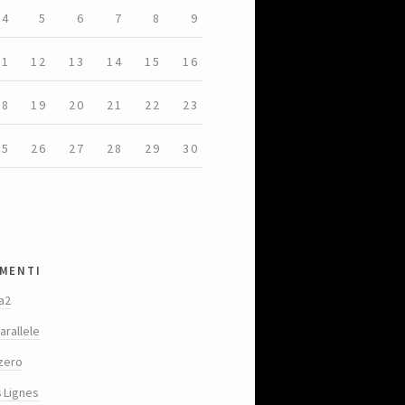
4
5
6
7
8
9
11
12
13
14
15
16
18
19
20
21
22
23
25
26
27
28
29
30
menti
a2
arallele
zero
s Lignes