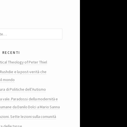
i recenti
tical Theology of Peter Thiel
Rushdie e la post-verità che
 il mondo
ura di Politiche dell’Autismo
ta vale. Paradossi della modernità e
 umane da Danilo Dolci a Mario Sanna
zioni. Sette lezioni sulla comunità
ra delle tasse