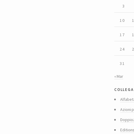
3
10
17
24
31
« Mar
collega
Alfabet
Azioni p
Doppio
Edition