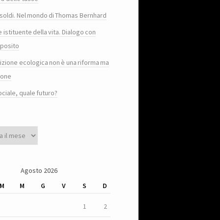
e i soldi. Nel mondo di Thomas Bernhard
e istituente della vita. Dialogo con
posito
sizione ecologica non è una riforma ma
ione
ociale, quale futuro?
Agosto 2026
M
M
G
V
S
D
1
2