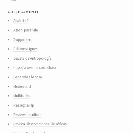
collegamenti
Alfabeta2
Azioni parallele
Doppiozero
Editions Lignes
Gazeta de Antropología
http://www.marcodotti.eu
Le parole e le cose
Medievalist
Multitudes
Rassegna Flp
Reviews in culture
Revista Observaciones Filosóficas