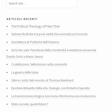
articoli recenti
The Political Theology of Peter Thiel
Salman Rushdie e la post-verità che normalizza il mondo
Una lettura di Politiche dell’Autismo
Se la vita vale. Paradossi della modernità e resistenze umane da
Danilo Dolci a Mario Sanna
Costellazioni. Sette lezioni sulla comunità
La guerra delle tasse
I libri e i soldi. Nel mondo di Thomas Bernhard
Il potere istituente della vita. Dialogo con Roberto Esposito
La transizione ecologica non è una riforma ma una rivoluzione
Stato sociale, quale futuro?