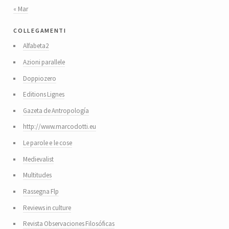
« Mar
collegamenti
Alfabeta2
Azioni parallele
Doppiozero
Editions Lignes
Gazeta de Antropología
http://www.marcodotti.eu
Le parole e le cose
Medievalist
Multitudes
Rassegna Flp
Reviews in culture
Revista Observaciones Filosóficas