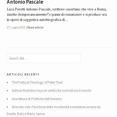
Antonio Pascale
Luca Peretti Antonio Pascale, scrittore casertano che vive a Roma,
smette (temporaneamente?) i panni di romanziere e si produce ora
in opere di saggistica autobiografica di…
27 Luglio 2010
Read article
articoli recenti
The Political Theology of Peter Thiel
Salman Rushdie e la post-verità che normalizza il mondo
Una lettura di Politiche dell’Autismo
Se la vita vale. Paradossi della modernità e resistenze umane da
Danilo Dolci a Mario Sanna