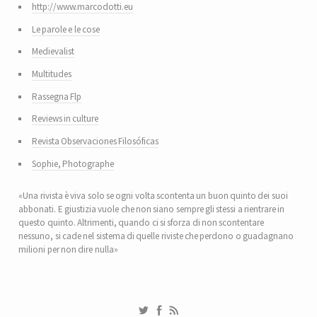
http://www.marcodotti.eu
Le parole e le cose
Medievalist
Multitudes
Rassegna Flp
Reviews in culture
Revista Observaciones Filosóficas
Sophie, Photographe
«Una rivista è viva solo se ogni volta scontenta un buon quinto dei suoi
abbonati. E giustizia vuole che non siano sempre gli stessi a rientrare in
questo quinto. Altrimenti, quando ci si sforza di non scontentare
nessuno, si cade nel sistema di quelle riviste che perdono o guadagnano
milioni per non dire nulla»