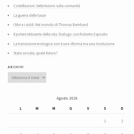
Costellazioni. Sette lezioni sulla comunità
La guerra delle tasse
I libri e i soldi. Nel mondo di Thomas Bernhard
Il potere istituente della vita. Dialogo con Roberto Esposito
La transizione ecologica non è una riforma ma una rivoluzione
Stato sociale, quale futuro?
archivi
Archivi
Agosto 2026
L
M
M
G
V
S
D
1
2