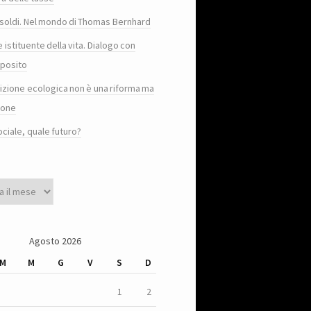
e i soldi. Nel mondo di Thomas Bernhard
e istituente della vita. Dialogo con
posito
sizione ecologica non è una riforma ma
ione
ociale, quale futuro?
Agosto 2026
M
M
G
V
S
D
1
2