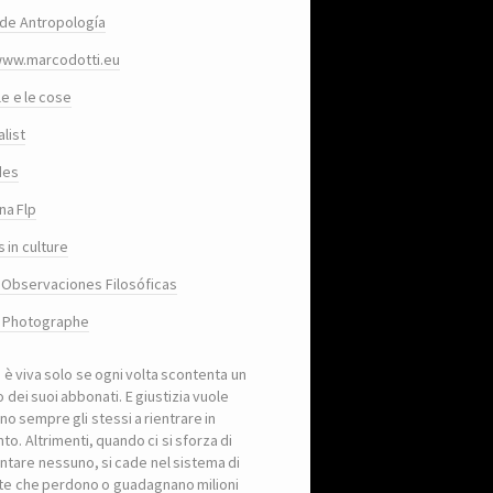
de Antropología
www.marcodotti.eu
le e le cose
list
des
na Flp
 in culture
 Observaciones Filosóficas
, Photographe
a è viva solo se ogni volta scontenta un
 dei suoi abbonati. E giustizia vuole
no sempre gli stessi a rientrare in
to. Altrimenti, quando ci si sforza di
ntare nessuno, si cade nel sistema di
iste che perdono o guadagnano milioni