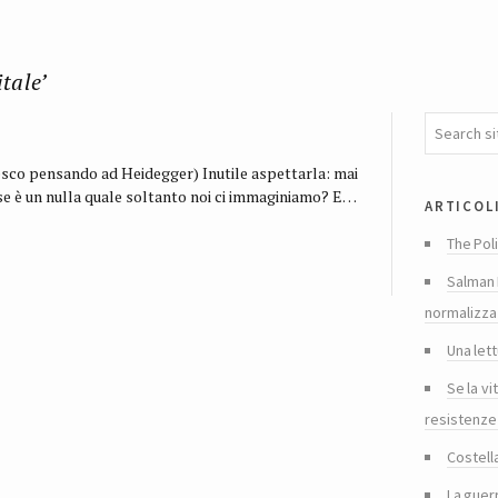
tale’
tesco pensando ad Heidegger) Inutile aspettarla: mai
e è un nulla quale soltanto noi ci immaginiamo? E…
articol
The Poli
Salman 
normalizza
Una lett
Se la vi
resistenze
Costella
La guer