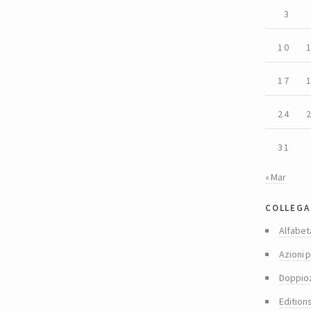
3
10
17
24
31
« Mar
collega
Alfabet
Azioni p
Doppio
Edition