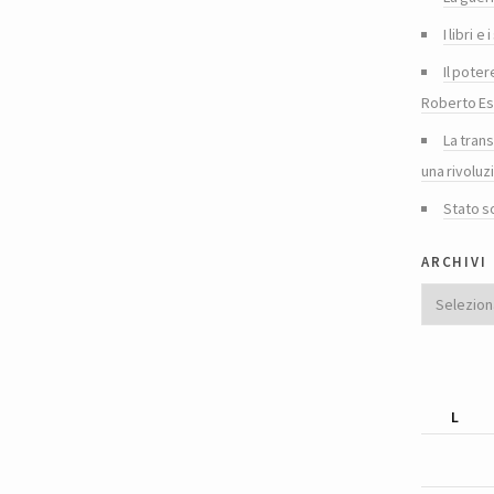
I libri 
Il poter
Roberto Es
La tran
una rivoluz
Stato s
archivi
Archivi
L