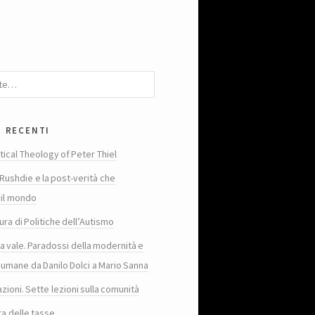
i recenti
tical Theology of Peter Thiel
Rushdie e la post-verità che
 il mondo
ura di Politiche dell’Autismo
ta vale. Paradossi della modernità e
 umane da Danilo Dolci a Mario Sanna
zioni. Sette lezioni sulla comunità
ra delle tasse