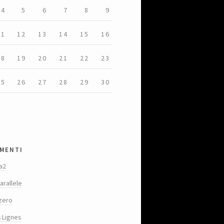
4
5
6
7
8
9
11
12
13
14
15
16
18
19
20
21
22
23
25
26
27
28
29
30
menti
a2
arallele
zero
s Lignes