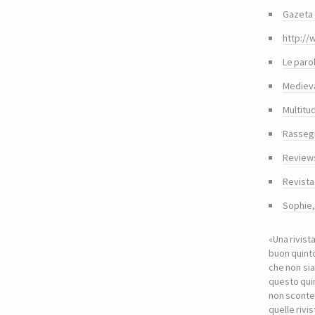
Gazeta 
http://
Le paro
Medieva
Multitu
Rasseg
Reviews
Revista
Sophie
«Una rivist
buon quinto
che non sia
questo quin
non sconte
quelle riv