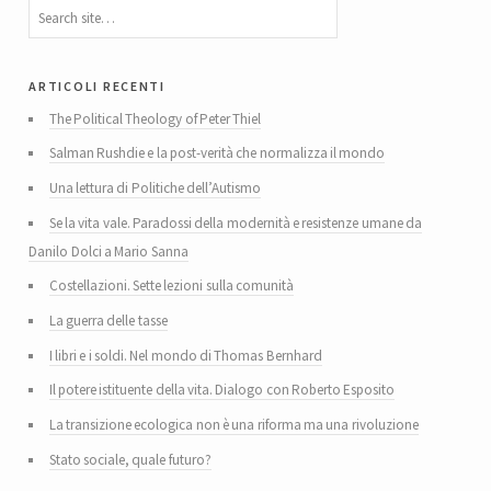
articoli recenti
The Political Theology of Peter Thiel
Salman Rushdie e la post-verità che normalizza il mondo
Una lettura di Politiche dell’Autismo
Se la vita vale. Paradossi della modernità e resistenze umane da
Danilo Dolci a Mario Sanna
Costellazioni. Sette lezioni sulla comunità
La guerra delle tasse
I libri e i soldi. Nel mondo di Thomas Bernhard
Il potere istituente della vita. Dialogo con Roberto Esposito
La transizione ecologica non è una riforma ma una rivoluzione
Stato sociale, quale futuro?