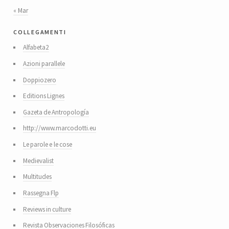
« Mar
collegamenti
Alfabeta2
Azioni parallele
Doppiozero
Editions Lignes
Gazeta de Antropología
http://www.marcodotti.eu
Le parole e le cose
Medievalist
Multitudes
Rassegna Flp
Reviews in culture
Revista Observaciones Filosóficas