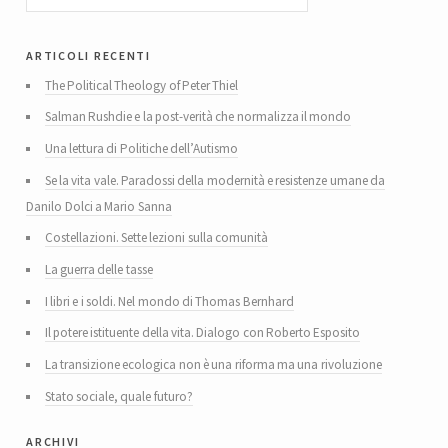
articoli recenti
The Political Theology of Peter Thiel
Salman Rushdie e la post-verità che normalizza il mondo
Una lettura di Politiche dell’Autismo
Se la vita vale. Paradossi della modernità e resistenze umane da
Danilo Dolci a Mario Sanna
Costellazioni. Sette lezioni sulla comunità
La guerra delle tasse
I libri e i soldi. Nel mondo di Thomas Bernhard
Il potere istituente della vita. Dialogo con Roberto Esposito
La transizione ecologica non è una riforma ma una rivoluzione
Stato sociale, quale futuro?
archivi