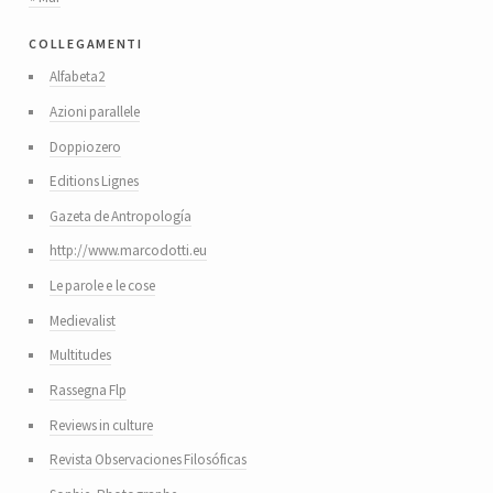
collegamenti
Alfabeta2
Azioni parallele
Doppiozero
Editions Lignes
Gazeta de Antropología
http://www.marcodotti.eu
Le parole e le cose
Medievalist
Multitudes
Rassegna Flp
Reviews in culture
Revista Observaciones Filosóficas