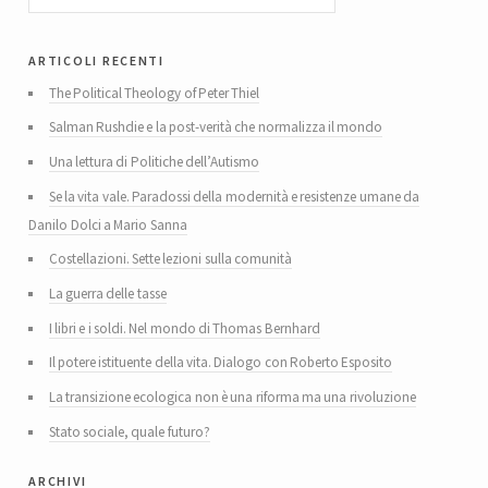
articoli recenti
The Political Theology of Peter Thiel
Salman Rushdie e la post-verità che normalizza il mondo
Una lettura di Politiche dell’Autismo
Se la vita vale. Paradossi della modernità e resistenze umane da
Danilo Dolci a Mario Sanna
Costellazioni. Sette lezioni sulla comunità
La guerra delle tasse
I libri e i soldi. Nel mondo di Thomas Bernhard
Il potere istituente della vita. Dialogo con Roberto Esposito
La transizione ecologica non è una riforma ma una rivoluzione
Stato sociale, quale futuro?
archivi