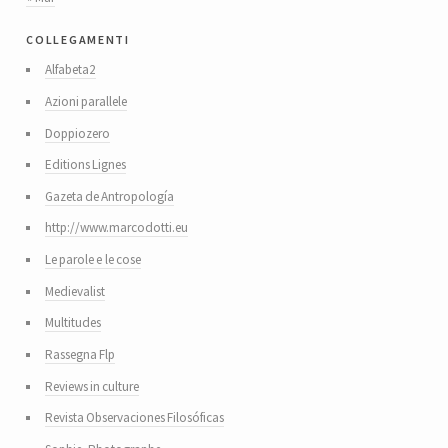
collegamenti
Alfabeta2
Azioni parallele
Doppiozero
Editions Lignes
Gazeta de Antropología
http://www.marcodotti.eu
Le parole e le cose
Medievalist
Multitudes
Rassegna Flp
Reviews in culture
Revista Observaciones Filosóficas