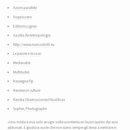
Azioni parallele
Doppiozero
Editions Lignes
Gazeta de Antropología
http://www.marcodotti.eu
Le parole e le cose
Medievalist
Multitudes
Rassegna Flp
Reviews in culture
Revista Observaciones Filosóficas
Sophie, Photographe
«Una rivista è viva solo se ogni volta scontenta un buon quinto dei suoi
abbonati. E giustizia vuole che non siano sempre gli stessi a rientrare in