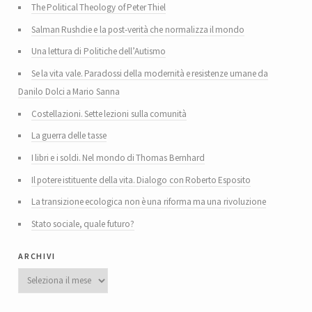
The Political Theology of Peter Thiel
Salman Rushdie e la post-verità che normalizza il mondo
Una lettura di Politiche dell’Autismo
Se la vita vale. Paradossi della modernità e resistenze umane da
Danilo Dolci a Mario Sanna
Costellazioni. Sette lezioni sulla comunità
La guerra delle tasse
I libri e i soldi. Nel mondo di Thomas Bernhard
Il potere istituente della vita. Dialogo con Roberto Esposito
La transizione ecologica non è una riforma ma una rivoluzione
Stato sociale, quale futuro?
archivi
Archivi